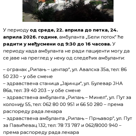
У периоду
од среде, 22. априла до петка, 24.
априла 2026. године
, амбуланта „Бели поток“ ће
радити у међусмени од 9:30 до 16 часова.
У
периоду када амбуланта не ради пацијенти могу да
се јаве на преглед у неку од следећих амбуланти:
– огранак „Рипањ – центар“, ул. Авалска 35а, тел: 86
50 230 – у обе смене
– здравствена станица „Јајинци“, ул. Булевар ЈНА
86а, тел: 39 40 203 – у обе смене
– здравствена амбуланта „Рипањ – Минел“, ул. Пут за
колонију 55, тел: 062 80 00 951 и 66 50 280 – према
распореду рада лекара
– здравствена амбуланта „Рипањ – Прњавор“, ул. Пут
за Павићевац 132, тел: 78 73 787 и 062/8000 940 –
према распореду рада лекара