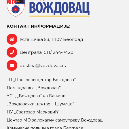
КОНТАКТ ИНФОРМАЦИЈЕ:
Устаничка 53, 11107 Београд
Централа: 011/ 244-7420
opstina@vozdovac.rs
ЈП „Пословни центар Вождовац“
Дом здравља „Вождовац”
УСЦ „Вождовац“ на Бањици
„Вождовачки центар – Шумице“
НУ „Светозар Марковић“
Центар МO за локалну самоуправу Вождовац
Комунална полиција града Београда