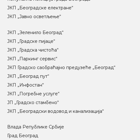
ЈКП „Београдске електране“
ЈКП „Јавно осветљење“
ЈКП „Зеленило Београд“
ЈКП „Градске пијаце“
ЈКП „Градска чистоћа“
ЈКП „Паркинг сервис“
ЈКП Градско саобраћајно предузеће „Београд“
ЈКП „Београд пут“
ЈКП „Инфостан“
ЈКП „Погребне услуге“
ЈП „Градско стамбено“
ЈКП „Београдски водовод и канализација“
Влада Републике Србије
Град Београд