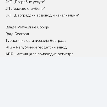
ЈКП „Погребне услуге“
ЈП „Градско стамбено“
ЈКП „Београдски водовод и канализација“
Влада Републике Србије
Град Београд
Туристичка организација Београда
РГЗ – Републички геодетски завод
АПР – Агенција за привредне регистре