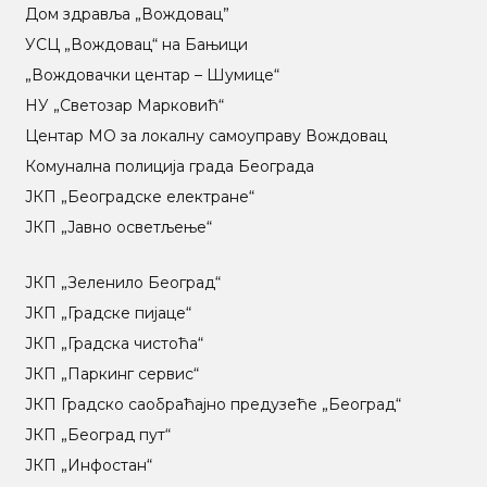
Дом здравља „Вождовац”
УСЦ „Вождовац“ на Бањици
„Вождовачки центар – Шумице“
НУ „Светозар Марковић“
Центар МO за локалну самоуправу Вождовац
Комунална полиција града Београда
ЈКП „Београдске електране“
ЈКП „Јавно осветљење“
ЈКП „Зеленило Београд“
ЈКП „Градске пијаце“
ЈКП „Градска чистоћа“
ЈКП „Паркинг сервис“
ЈКП Градско саобраћајно предузеће „Београд“
ЈКП „Београд пут“
ЈКП „Инфостан“