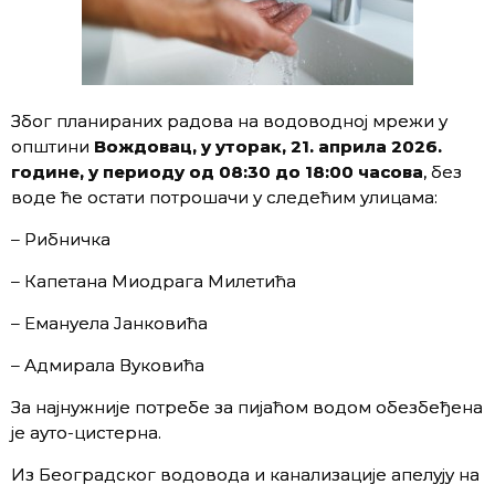
Због планираних радова на водоводној мрежи у
општини
Вождовац, у уторак, 21. априла 2026.
године, у периоду од 08:30 до 18:00
часова
, без
воде ће остати потрошачи у следећим улицама:
– Рибничка
– Капетана Миодрага Милетића
– Емануела Јанковића
– Адмирала Вуковића
За најнужније потребе за пијаћом водом обезбеђена
је ауто-цистерна.
Из Београдског водовода и канализације апелују на