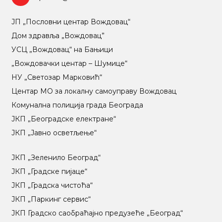
ЈП „Пословни центар Вождовац“
Дом здравља „Вождовац”
УСЦ „Вождовац“ на Бањици
„Вождовачки центар – Шумице“
НУ „Светозар Марковић“
Центар МO за локалну самоуправу Вождовац
Комунална полиција града Београда
ЈКП „Београдске електране“
ЈКП „Јавно осветљење“
ЈКП „Зеленило Београд“
ЈКП „Градске пијаце“
ЈКП „Градска чистоћа“
ЈКП „Паркинг сервис“
ЈКП Градско саобраћајно предузеће „Београд“