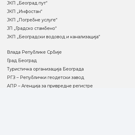
ЈКП „Београд пут“
ЈКП „Инфостан“
ЈКП „Погребне услуге“
ЈП „Градско стамбено“
ЈКП „Београдски водовод и канализација“
Влада Републике Србије
Град Београд
Туристичка организација Београда
РГЗ – Републички геодетски завод
АПР – Агенција за привредне регистре