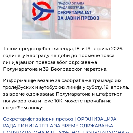
Током предстојећег викенда, 18. и 19. априла 2026.
године, у Београду ће доћи до промене траса
линија јавног превоза због одржавања
Полумаратона и 39. Београдског маратона.
Информације везане за саобраћање трамвајских,
тролејбуских и аутобуских линија у суботу, 18. априла,
за време одржавања Полумаратона и штафетног
полумаратона и трке 10К, можете пронаћи на
следећем линку:
Секретаријат за јавни превоз | ОРГАНИЗАЦИЈА
РАДА ЛИНИЈА ЈГП-А ЗА ВРЕМЕ ОДРЖАВАЊА
ПОЛУМАРАТОНА И ШТАФЕТНОГ ПОЛУМАРАТОНА и