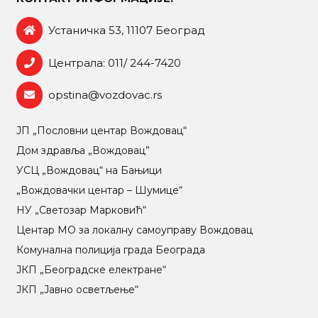
Устаничка 53, 11107 Београд
Централа: 011/ 244-7420
opstina@vozdovac.rs
ЈП „Пословни центар Вождовац“
Дом здравља „Вождовац”
УСЦ „Вождовац“ на Бањици
„Вождовачки центар – Шумице“
НУ „Светозар Марковић“
Центар МO за локалну самоуправу Вождовац
Комунална полиција града Београда
ЈКП „Београдске електране“
ЈКП „Јавно осветљење“