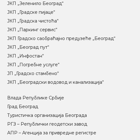
ЈКП „Зеленило Београд“
ЈКП „Градске пијаце“
ЈКП „Градска чистоћа“
ЈКП „Паркинг сервис“
ЈКП Градско саобраћајно предузеће „Београд“
ЈКП „Београд пут“
ЈКП „Инфостан“
ЈКП „Погребне услуге“
ЈП „Градско стамбено“
ЈКП „Београдски водовод и канализација“
Влада Републике Србије
Град Београд
Туристичка организација Београда
РГЗ – Републички геодетски завод
АПР – Агенција за привредне регистре