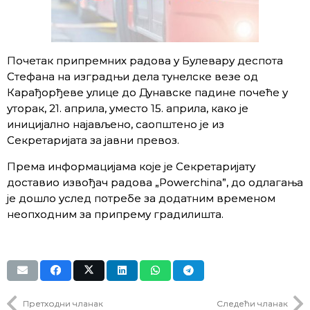
Почетак припремних радова у Булевару деспота
Стефана на изградњи дела тунелске везе од
Карађорђеве улице до Дунавске падине почеће у
уторак, 21. априла, уместо 15. априла, како је
иницијално најављено, саопштено је из
Секретаријата за јавни превоз.
Према информацијама које је Секретаријату
доставио извођач радова „Powerchina”, до одлагања
је дошло услед потребе за додатним временом
неопходним за припрему градилишта.
Претходни чланак
Следећи чланак