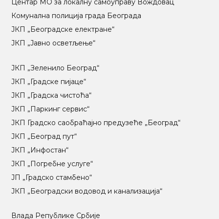
Центар МO за локалну самоуправу Вождовац
Комунална полиција града Београда
ЈКП „Београдске електране“
ЈКП „Јавно осветљење“
ЈКП „Зеленило Београд“
ЈКП „Градске пијаце“
ЈКП „Градска чистоћа“
ЈКП „Паркинг сервис“
ЈКП Градско саобраћајно предузеће „Београд“
ЈКП „Београд пут“
ЈКП „Инфостан“
ЈКП „Погребне услуге“
ЈП „Градско стамбено“
ЈКП „Београдски водовод и канализација“
Влада Републике Србије