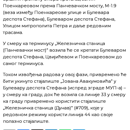
Поенкареовом према Панчевачком мосту, М-1.9
(веза између Поенкареове улице и Булевара
деспота Стефана), Булеваром деспота Стефана,
Улицом митрополита Петра и даље редовним
трасама.
У смеру ка терминусу „Железничка станица
(Панчевачки мост)” возила ће се кретати Булеваром
деспота Стефана, Цвијићевом и Поенкареовом до
самог терминуса.
Током извођења радова у овој фази, привремено ће
бити укинуто стајалиште „Јована Авакумовића” у
Булевару деспота Стефана (испред зграде МУП-а) –
у смеру ка граду, док ће возила са линијe 33 у смеру
ка граду привремено користити стајалиште
„Железничка станица (Дунав)” (#709), које у
редовном режиму користи линија 44 као своје
полазно стајалиште.