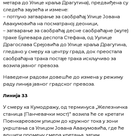
метара до Улице краља Драгутина), предвиђена су
следећа заузећа и измене:
– потпуно затварање за саобраћај Улице Јована
Авакумовића на посматраној деоници,
– затварање за саобраћај десне саобраћајне (жуте)
траке Булевара деспота Стефана, од Уулице
Драгослава Срејовића до Улице краља Драгутина,
гледано у смеру ка центру града, док преостала
саобраћајна трака постаје трака искључиво за
возила јавног превоза.
Наведени радови довешће до измена у режиму
раду линија јавног градског превоза.
Линија 33
У смеру ка Кумодражу, од терминуса „Железничка
станица (Панчевачки мост)” возила ће се кретати
Поенкареовом улицом до кружног тока у зони
укрштања са Улицом Јована Авакумовића, где ће
вршити промену смера кретања, затим