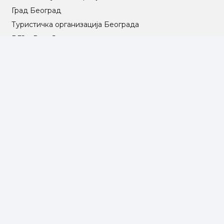
Град Београд
Туристичка организација Београда
РГЗ – Републички геодетски завод
АПР – Агенција за привредне регистре
©2025 Opština Voždovac. Designed by
NEXT VISION