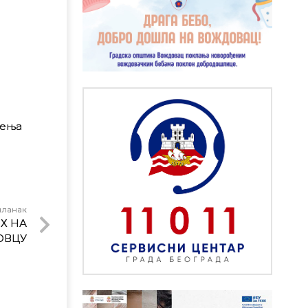
сења
чланак
Х НА
ОВЦУ