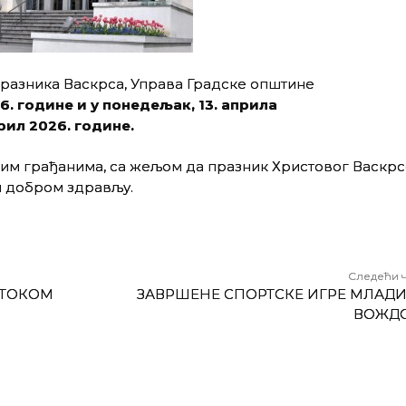
азника Васкрса, Управа Градске општине
6
. године
и
у
понедељак,
13
. априла
прил 202
6
. године.
вим грађанима, са жељом да празник Христовог Васкр
и добром здрављу.
Следећи 
 ТОКОМ
ЗАВРШЕНЕ СПОРТСКЕ ИГРЕ МЛАДИ
ВОЖД