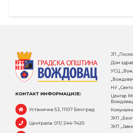
ЈП „Посло
Дом здра
УСЦ „Вож
„Вождова
НУ „Свет
КОНТАКТ ИНФОРМАЦИЈЕ:
Центар МO
Вождова
Устаничка 53, 11107 Београд
Комунална
ЈКП „Беог
Централа: 011/ 244-7420
ЈКП „Јавн