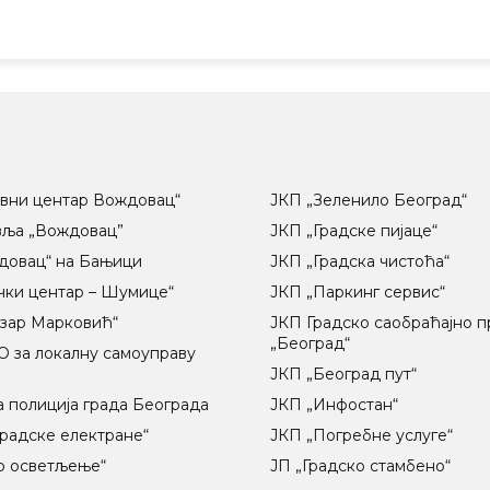
вни центар Вождовац“
ЈКП „Зеленило Београд“
вља „Вождовац”
ЈКП „Градске пијаце“
довац“ на Бањици
ЈКП „Градска чистоћа“
чки центар – Шумице“
ЈКП „Паркинг сервис“
озар Марковић“
ЈКП Градско саобраћајно 
„Београд“
 за локалну самоуправу
ц
ЈКП „Београд пут“
 полиција града Београда
ЈКП „Инфостан“
радске електране“
ЈКП „Погребне услуге“
о осветљење“
ЈП „Градско стамбено“