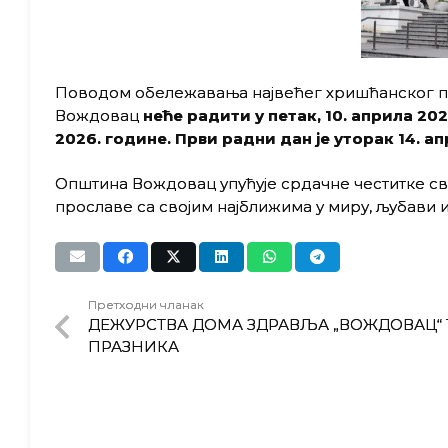
Поводом обележавања највећег хришћанског пр
Вождовац
неће
радити
у
петак, 1
0
. априла 202
202
6
. године. Први
радни
дан
је
уторак
14
. а
Oпштинa Вождовац упућује срдачне честитке с
прославе са својим најближима у миру, љубави 
Претходни чланак
ДЕЖУРСТВА ДОМА ЗДРАВЉА „ВОЖДОВАЦ“
ПРАЗНИКА