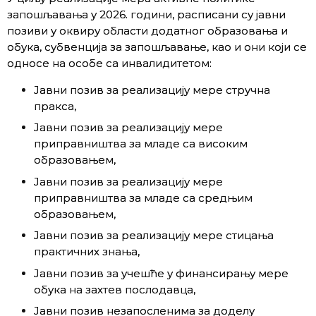
запошљавања у 2026. години, расписани су јавни
позиви у оквиру области додатног образовања и
обука, субвенција за запошљавање, као и они који се
односе на особе са инвалидитетом:
Јавни позив за реализацију мере стручна
пракса,
Јавни позив за реализацију мере
приправништва за младе са високим
образовањем,
Јавни позив за реализацију мере
приправништва за младе са средњим
образовањем,
Јавни позив за реализацију мере стицања
практичних знања,
Јавни позив за учешће у финансирању мере
обука на захтев послодавца,
Јавни позив незапосленима за доделу