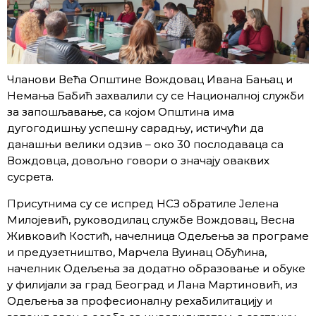
Чланови Већа Општине Вождовац Ивана Бањац и
Немања Бабић захвалили су се Националној служби
за запошљавање, са којом Општина има
дугогодишњу успешну сарадњу, истичући да
данашњи велики одзив – око 30 послодаваца са
Вождовца, довољно говори о значају оваквих
сусрета.
Присутнима су се испред НСЗ обратиле Јелена
Милојевић, руководилац службе Вождовац, Весна
Живковић Костић, начелница Одељења за програме
и предузетништво, Марчела Вуинац Обућина,
начелник Одељења за додатно образовање и обуке
у филијали за град Београд и Лана Мартиновић, из
Одељења за професионалну рехабилитацију и