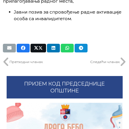
прилагођавања радног места,
Јавни позив за спровођење радне активације
особа са инвалидитетом.
Претходни чланак
Следећи чланак
ПРИЈЕМ КОД ПРЕДСЕДНИЦЕ
ОПШТИНЕ