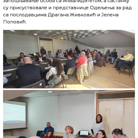
запошљавање особа са инвалидитетом, а састанку
су присуствовале и представнице Одељења за рад
са послодавцима Драгана Живковић и Јелена
Поповић.