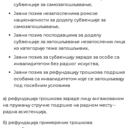
субвенције за самозапошљавање,
Јавни позив незапосленима ромске
националности за доделу субвенције за
самозапошљавање,
Јавни позив послодавцима за доделу
субвенције за запошљавање незапослених лица
из категорије теже запошљивих,
Јавни позив за субвенцију зараде за особе са
инвалидитетом без радног искуства,
Јавни позив за рефундацију трошкова подршке
особама са инвалидитетом које се запошљавају
под посебним условима
а) рефундација трошкова зараде лицу ангажованом
на пружању стручне подршке на радном месту –
радна асистенција,
б) рефундација примерених трошкова