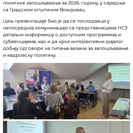
политике запошљавања за 2026. годину, у сарадњи
са Градском општином Вождовац.
Циљ презентације био је да се послодавци у
непосредној комуникацији са представницима НСЗ
детаљно информишу о доступним програмима и
субвенцијама, као и да кроз интерактивни дијалог
добију одговоре на питања везана за запошљавање
и кадровску политику.