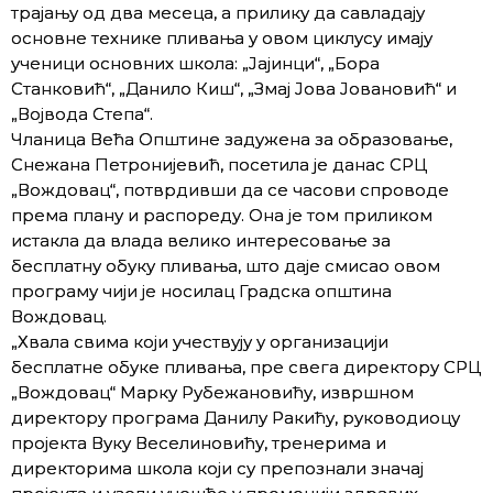
трајању од два месеца, а прилику да савладају
основне технике пливања у овом циклусу имају
ученици основних школа: „Јајинци“, „Бора
Станковић“, „Данило Киш“, „Змај Јова Јовановић“ и
„Војвода Степа“.
Чланица Већа Општине задужена за образовање,
Снежана Петронијевић, посетила је данас СРЦ
„Вождовац“, потврдивши да се часови спроводе
према плану и распореду. Она је том приликом
истакла да влада велико интересовање за
бесплатну обуку пливања, што даје смисао овом
програму чији је носилац Градска општина
Вождовац.
„Хвала свима који учествују у организацији
бесплатне обуке пливања, пре свега директору СРЦ
„Вождовац“ Марку Рубежановићу, извршном
директору програма Данилу Ракићу, руководиоцу
пројекта Вуку Веселиновићу, тренерима и
директорима школа који су препознали значај