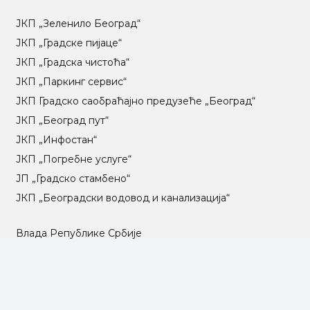
ЈКП „Зеленило Београд“
ЈКП „Градске пијаце“
ЈКП „Градска чистоћа“
ЈКП „Паркинг сервис“
ЈКП Градско саобраћајно предузеће „Београд“
ЈКП „Београд пут“
ЈКП „Инфостан“
ЈКП „Погребне услуге“
ЈП „Градско стамбено“
ЈКП „Београдски водовод и канализација“
Влада Републике Србије
Град Београд
Туристичка организација Београда
РГЗ – Републички геодетски завод