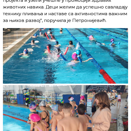
пројекта и узели учешће у промоцији здравих
животних навика. Деци желим да успешно савладају
технику пливања и наставе са активностима важним
за њихов развој“, поручила је Петронијевић.