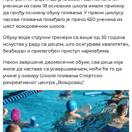
ученици из свих 18 основних школа имали прилику
да прођу основну обуку пливања. У првом циклусу
часове пливања похађало је преко 650 ученика из
шест вождовачких школа.
Обуку воде стручни тренери са више од 30 година
искуства у раду са децом, што осигурава квалитетан,
безбедан и прилагођен приступ најмлађима.
Након завршене двомесечне обуке, сва деца која
желе да наставе са усавршавањем, моћи ће то да
учине у оквиру Школе пливања Спортско-
рекреативног центра „Вождовац“.