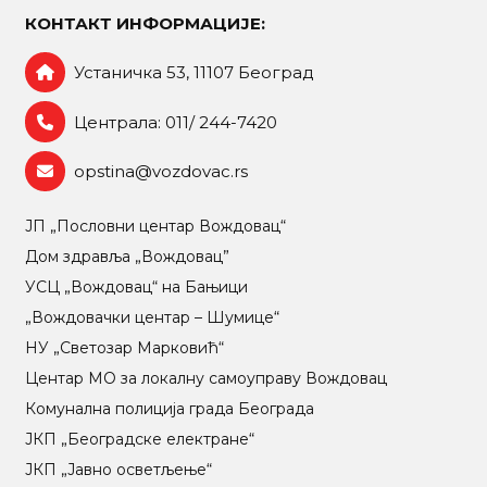
КОНТАКТ ИНФОРМАЦИЈЕ:
Устаничка 53, 11107 Београд
Централа: 011/ 244-7420
opstina@vozdovac.rs
ЈП „Пословни центар Вождовац“
Дом здравља „Вождовац”
УСЦ „Вождовац“ на Бањици
„Вождовачки центар – Шумице“
НУ „Светозар Марковић“
Центар МO за локалну самоуправу Вождовац
Комунална полиција града Београда
ЈКП „Београдске електране“
ЈКП „Јавно осветљење“