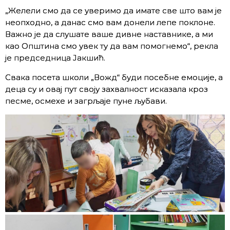
„Желели смо да се уверимо да имате све што вам је
неопходно, а данас смо вам донели лепе поклоне.
Важно је да слушате ваше дивне наставнике, а ми
као Општина смо увек ту да вам помогнемо“, рекла
је председница Јакшић.
Свака посета школи „Вожд“ буди посебне емоције, а
деца су и овај пут своју захвалност исказала кроз
песме, осмехе и загрљаје пуне љубави.