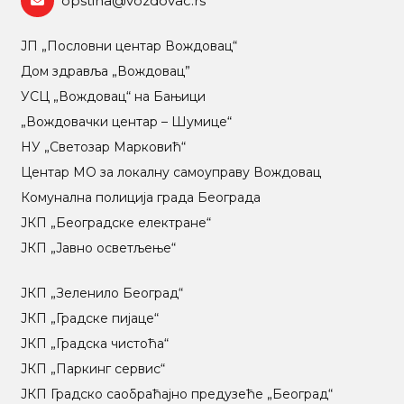
opstina@vozdovac.rs
ЈП „Пословни центар Вождовац“
Дом здравља „Вождовац”
УСЦ „Вождовац“ на Бањици
„Вождовачки центар – Шумице“
НУ „Светозар Марковић“
Центар МO за локалну самоуправу Вождовац
Комунална полиција града Београда
ЈКП „Београдске електране“
ЈКП „Јавно осветљење“
ЈКП „Зеленило Београд“
ЈКП „Градске пијаце“
ЈКП „Градска чистоћа“
ЈКП „Паркинг сервис“
ЈКП Градско саобраћајно предузеће „Београд“