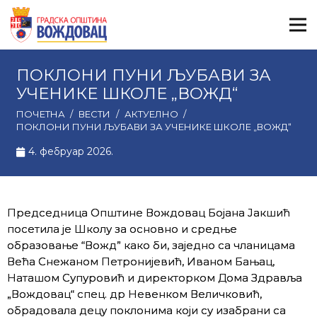
ПОКЛОНИ ПУНИ ЉУБАВИ ЗА
УЧЕНИКЕ ШКОЛЕ „ВОЖД“
ПОЧЕТНА
/
ВЕСТИ
/
АКТУЕЛНО
/
ПОКЛОНИ ПУНИ ЉУБАВИ ЗА УЧЕНИКЕ ШКОЛЕ „ВОЖД“
4. фебруар 2026.
Председница Општине Вождовац Бојана Јакшић
посетилa je
Школу за основно и средње
образовање “Вожд”
како би, заједно са чланицама
Већа Снежаном Петронијевић, Иваном Бањац,
Наташом Супуровић и директорком Дома Здравља
„Вождовац“ спец. др Невенком Величковић,
обрадовала децу поклонима који су изабрани са