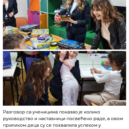
Разговор са ученицима показао је колико
руководство и наставници посвећено раде, а овом
приликом деца су се похвалила успехом у