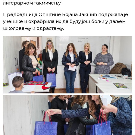
литерарном такмичењу.
Председница Општине Бојана Јакшић подржала је
ученике и охрабрила их да буду још бољи у даљем
школовању и одрастању.