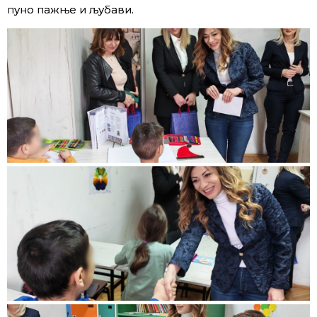
пуно пажње и љубави.