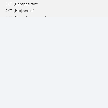
ЈКП „Београд пут“
ЈКП „Инфостан“
ЈКП „Погребне услуге“
ЈП „Градско стамбено“
ЈКП „Београдски водовод и канализација“
Влада Републике Србије
Град Београд
Туристичка организација Београда
РГЗ – Републички геодетски завод
АПР – Агенција за привредне регистре