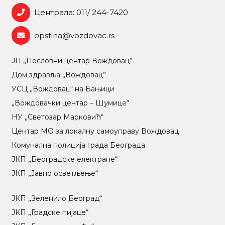
Централа: 011/ 244-7420
opstina@vozdovac.rs
ЈП „Пословни центар Вождовац“
Дом здравља „Вождовац”
УСЦ „Вождовац“ на Бањици
„Вождовачки центар – Шумице“
НУ „Светозар Марковић“
Центар МO за локалну самоуправу Вождовац
Комунална полиција града Београда
ЈКП „Београдске електране“
ЈКП „Јавно осветљење“
ЈКП „Зеленило Београд“
ЈКП „Градске пијаце“