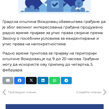
Градска општина Вождовац обавештава грађане да
је због великог интересовања грађана продужено
радно време пријаве за упис права својине према
Закону о посебним условима за евидентирање и
упис права на напокретностима.
Радно време пунктова за пријаву на територији
општине Вождовац је од 9 до 20 часова. Грађани
могу да искористе ову прилику до четвртка, 5.
фебруара.
Претходни чланак
Следећи чланак