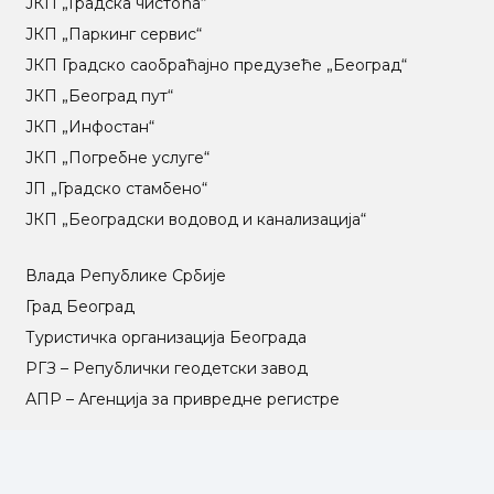
ЈКП „Градска чистоћа“
ЈКП „Паркинг сервис“
ЈКП Градско саобраћајно предузеће „Београд“
ЈКП „Београд пут“
ЈКП „Инфостан“
ЈКП „Погребне услуге“
ЈП „Градско стамбено“
ЈКП „Београдски водовод и канализација“
Влада Републике Србије
Град Београд
Туристичка организација Београда
РГЗ – Републички геодетски завод
АПР – Агенција за привредне регистре