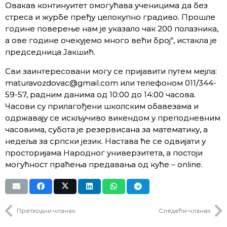
Овакав континуитет омогућава ученицима да без
стреса и журбе пређу целокупно градиво. Прошле
године поверење нам је указало чак 200 полазника,
а ове године очекујемо много већи број“, истакла је
председница Јакшић.
Сви заинтересовани могу се пријавити путем мејла:
maturavozdovac@gmail.com или телефоном 011/344-
59-57, радним данима од 10:00 до 14:00 часова.
Часови су прилагођени школским обавезама и
одржавају се искључиво викендом у преподневним
часовима, субота је резервисана за математику, а
недеља за српски језик. Настава ће се одвијати у
просторијама Народног универзитета, а постоји
могућност праћења предавања од куће – online.
Претходни чланак
Следећи чланак