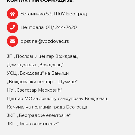
КОНТАКТ ИНФОРМАЦИЈЕ:
Устаничка 53, 11107 Београд
Централа: 011/ 244-7420
opstina@vozdovac.rs
ЈП „Пословни центар Вождовац“
Дом здравља „Вождовац”
УСЦ „Вождовац“ на Бањици
„Вождовачки центар – Шумице“
НУ „Светозар Марковић“
Центар МO за локалну самоуправу Вождовац
Комунална полиција града Београда
ЈКП „Београдске електране“
ЈКП „Јавно осветљење“