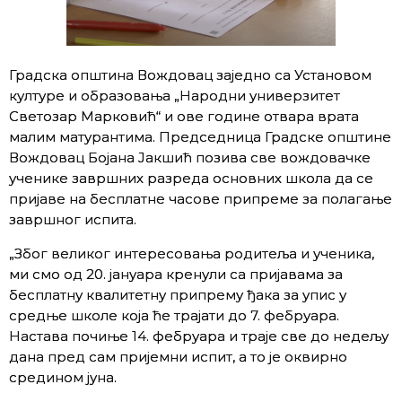
Градска општина Вождовац заједно са Установом
културе и образовања „Народни универзитет
Светозар Марковић“ и ове године отвара врата
малим матурантима. Председница Градске општине
Вождовац Бојана Јакшић позива све вождовачке
ученике завршних разреда основних школа да се
пријаве на бесплатне часове припреме за полагање
завршног испита.
„Због великог интересовања родитеља и ученика,
ми смо од 20. јануара кренули са пријавама за
бесплатну квалитетну припрему ђака за упис у
средње школе
која ће трајати
до 7. фебруара.
Настава почиње 14. фебруара и траје све до недељу
дана пред сам пријемни испит, а то је оквирно
средином јуна.