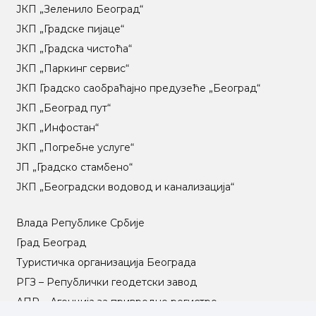
ЈКП „Зеленило Београд“
ЈКП „Градске пијаце“
ЈКП „Градска чистоћа“
ЈКП „Паркинг сервис“
ЈКП Градско саобраћајно предузеће „Београд“
ЈКП „Београд пут“
ЈКП „Инфостан“
ЈКП „Погребне услуге“
ЈП „Градско стамбено“
ЈКП „Београдски водовод и канализација“
Влада Републике Србије
Град Београд
Туристичка организација Београда
РГЗ – Републички геодетски завод
АПР – Агенција за привредне регистре