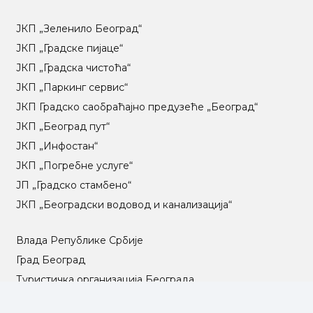
ЈКП „Зеленило Београд“
ЈКП „Градске пијаце“
ЈКП „Градска чистоћа“
ЈКП „Паркинг сервис“
ЈКП Градско саобраћајно предузеће „Београд“
ЈКП „Београд пут“
ЈКП „Инфостан“
ЈКП „Погребне услуге“
ЈП „Градско стамбено“
ЈКП „Београдски водовод и канализација“
Влада Републике Србије
Град Београд
Туристичка организација Београда
РГЗ – Републички геодетски завод