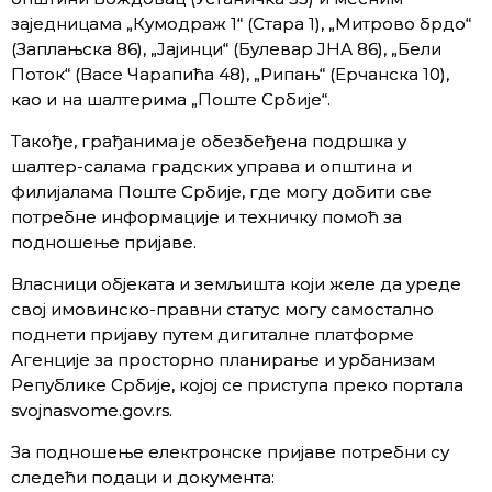
заједницама „Кумодраж 1“ (Стара 1), „Митрово брдо“
(Заплањска 86), „Јајинци“ (Булевар ЈНА 86), „Бели
Поток“ (Васе Чарапића 48), „Рипањ“ (Ерчанска 10),
као и на шалтерима „Поште Србије“.
Такође, грађанима је обезбеђена подршка у
шалтер-салама градских управа и општина и
филијалама Поште Србије, где могу добити све
потребне информације и техничку помоћ за
подношење пријаве.
Власници објеката и земљишта који желе да уреде
свој имовинско-правни статус могу самостално
поднети пријаву путем дигиталне платформе
Агенције за просторно планирање и урбанизам
Републике Србије, којој се приступа преко портала
svojnasvome.gov.rs.
За подношење електронске пријаве потребни су
следећи подаци и документа: