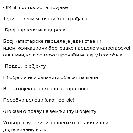
-ЈМБГ подносиоца пријаве
Јединствени матични број грађана.
-Број парцеле или адреса
Број катастарске парцеле је јединствени
идентификациони број сваке парцеле у катастарској
општини, који се може пронаћи на сајту Геосрбија.
-Подаци о објекту
ID објекта или означити објекат на мапи
Врста објекта, површина, спратност
Посебни делови (ако постоје)
-Докази о праву на земљишту и објекту
Уговор о куповини, решење о оставини или
додељивању и сл.