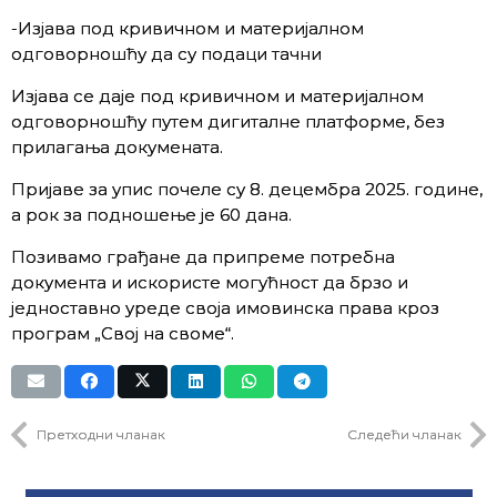
-Изјава под кривичном и материјалном
одговорношћу да су подаци тачни
Изјава се даје под кривичном и материјалном
одговорношћу путем дигиталне платформе, без
прилагања докумената.
Пријаве за упис почеле су 8. децембра 2025. године,
а рок за подношење је 60 дана.
Позивамо грађане да припреме потребна
документа и искористе могућност да брзо и
једноставно уреде своја имовинска права кроз
програм „Свој на своме“.
Претходни чланак
Следећи чланак