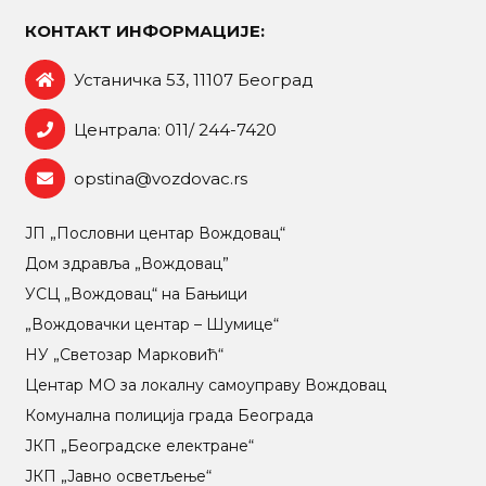
КОНТАКТ ИНФОРМАЦИЈЕ:
Устаничка 53, 11107 Београд
Централа: 011/ 244-7420
opstina@vozdovac.rs
ЈП „Пословни центар Вождовац“
Дом здравља „Вождовац”
УСЦ „Вождовац“ на Бањици
„Вождовачки центар – Шумице“
НУ „Светозар Марковић“
Центар МO за локалну самоуправу Вождовац
Комунална полиција града Београда
ЈКП „Београдске електране“
ЈКП „Јавно осветљење“