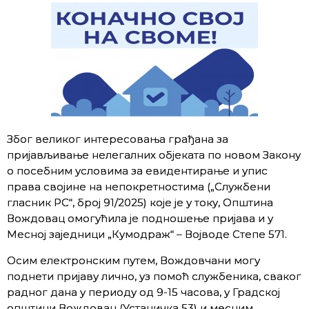
Због великог интересовања грађана за
пријављивање нелегалних објеката по новом Закону
о посебним условима за евидентирање и упис
права својине на непокретностима („Службени
гласник РС“, број 91/2025) које је у току, Општина
Вождовац омогућила је подношење пријава и у
Месној заједници „Кумодраж“ – Војводе Степе 571.
Осим електронским путем, Вождовчани могу
поднети пријаву лично, уз помоћ службеника, сваког
радног дана у периоду од 9-15 часова, у Градској
општини Вождовац (Устаничка 53) и месним