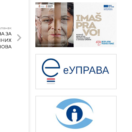
чланак
А ЗА
ЧНИХ
НОВА