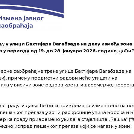
њу
у улици Бахтијара Вагабзаде на делу између зона
у периоду од 19. до 28. јануара 2026. године
, доћи 
есне саобраћајне траке улице Бахтијара Вагабзаде на
и), при чему предметни радови неће утицати на
зила у висини зоне радова кретати двосмерно, преост
ка граду, и даље ће бити привремено измештено на по
д пешачког прелаза у зони раскрснице улица Борска и Б
мер ка граду привремено укида, а стајалиште „Рашка“ (#8
едно испред пешачког прелаза који се налази у зони