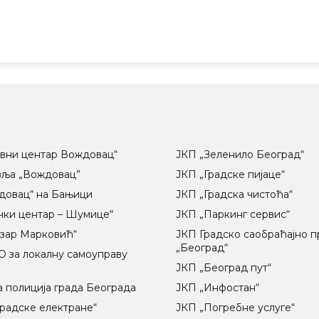
вни центар Вождовац“
ЈКП „Зеленило Београд“
вља „Вождовац”
ЈКП „Градске пијаце“
довац“ на Бањици
ЈКП „Градска чистоћа“
чки центар – Шумице“
ЈКП „Паркинг сервис“
озар Марковић“
ЈКП Градско саобраћајно 
„Београд“
 за локалну самоуправу
ц
ЈКП „Београд пут“
 полиција града Београда
ЈКП „Инфостан“
радске електране“
ЈКП „Погребне услуге“