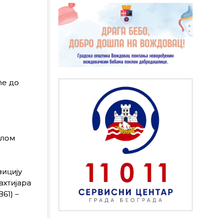
ће до
алом
зицију
ахтијара
61) –