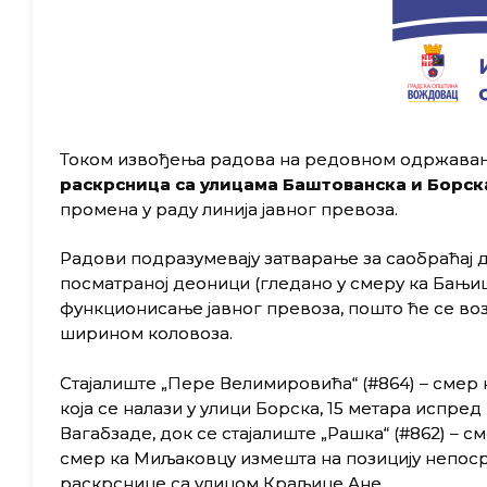
Током извођења радова на редовном одржава
раскрсница са улицама Баштованска и Борска 
промена у раду линија јавног превоза.
Радови подразумевају затварање за саобраћај д
посматраној деоници (гледано у смеру ка Бањиц
функционисање јавног превоза, пошто ће се во
ширином коловоза.
Стајалиште „Пере Велимировића“ (#864) – смер 
која се налази у улици Борска, 15 метара испре
Вагабзаде, док се стајалиште „Рашка“ (#862) – с
смер ка Миљаковцу измешта на позицију непоср
раскрснице са улицом Краљице Ане.