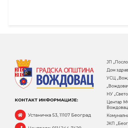
ЈП „Посло
Дом здра
УСЦ „Вож
„Вождова
НУ „Свет
КОНТАКТ ИНФОРМАЦИЈЕ:
Центар МO
Вождова
Устаничка 53, 11107 Београд
Комунална
ЈКП „Беог