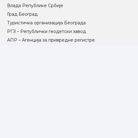
Влада Републике Србије
Град Београд
Туристичка организација Београда
РГЗ – Републички геодетски завод
АПР – Агенција за привредне регистре
©2025 Opština Voždovac. Designed by
NEXT VISION