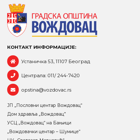
КОНТАКТ ИНФОРМАЦИЈЕ:
Устаничка 53, 11107 Београд
Централа: 011/ 244-7420
opstina@vozdovac.rs
ЈП „Пословни центар Вождовац“
Дом здравља „Вождовац”
УСЦ „Вождовац“ на Бањици
„Вождовачки центар – Шумице“