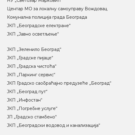
НУ „Светозар Марковић“
Центар МO за локалну самоуправу Вождовац
Комунална полиција града Београда
ЈКП „Београдске електране“
ЈКП „Јавно осветљење“
ЈКП „Зеленило Београд“
ЈКП „Градске пијаце“
ЈКП „Градска чистоћа“
ЈКП „Паркинг сервис“
ЈКП Градско саобраћајно предузеће „Београд“
ЈКП „Београд пут“
ЈКП „Инфостан“
ЈКП „Погребне услуге“
ЈП „Градско стамбено“
ЈКП „Београдски водовод и канализација“