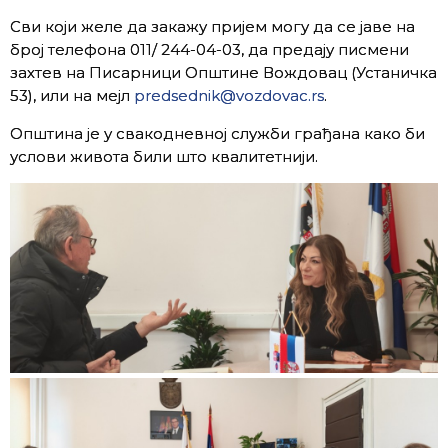
Сви који желе да закажу пријем могу да се јаве на
број телефона 011/ 244-04-03, да предају писмени
захтев на Писарници Општине Вождовац (Устаничка
53), или на мејл
predsednik@vozdovac.rs
.
Општина је у свакодневној служби грађана како би
услови живота били што квалитетнији.