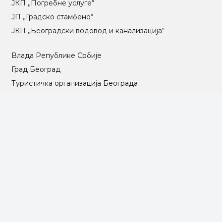
ЈКП „Погребне услуге“
ЈП „Градско стамбено“
ЈКП „Београдски водовод и канализација“
Влада Републике Србије
Град Београд
Туристичка организација Београда
РГЗ – Републички геодетски завод
АПР – Агенција за привредне регистре