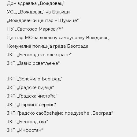
Дом здравља „Вождовац”
УСЦ „Вождовац“ на Бањици
„Вождовачки центар – Шумице“
НУ „Светозар Марковић“
Центар МO за локалну самоуправу Вождовац
Комунална полиција града Београда
ЈКП „Београдске електране“
ЈКП „Јавно осветљење“
ЈКП „Зеленило Београд“
ЈКП „Градске пијаце“
ЈКП „Градска чистоћа“
ЈКП „Паркинг сервис“
ЈКП Градско саобраћајно предузеће „Београд“
ЈКП „Београд пут“
ЈКП „Инфостан“