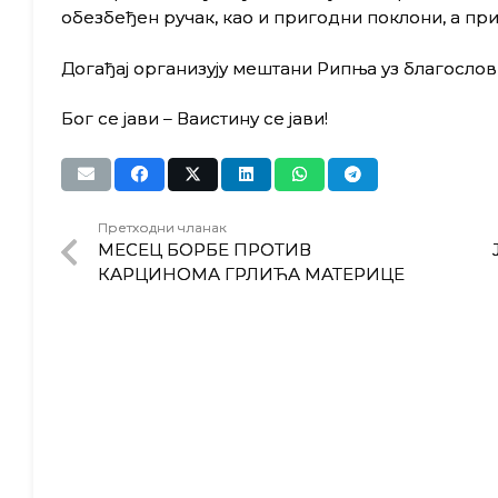
обезбеђен ручак, као и пригодни поклони, а при
Догађај организују мештани Рипња уз благосл
Бог се јави – Ваистину се јави!
Претходни чланак
МЕСЕЦ БОРБЕ ПРОТИВ
КАРЦИНОМА ГРЛИЋА МАТЕРИЦЕ