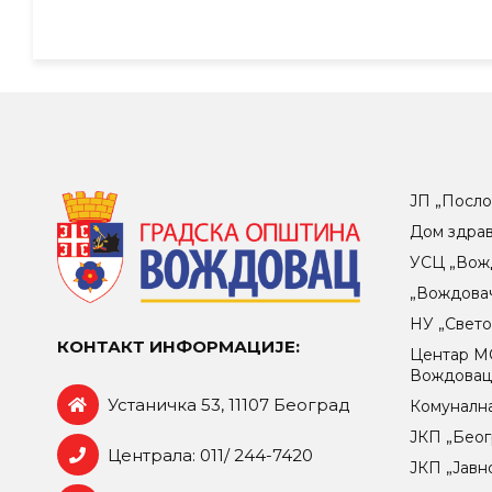
ЈП „Посло
Дом здра
УСЦ „Вож
„Вождова
НУ „Свет
КОНТАКТ ИНФОРМАЦИЈЕ:
Центар МO
Вождова
Устаничка 53, 11107 Београд
Комунална
ЈКП „Беог
Централа: 011/ 244-7420
ЈКП „Јавн