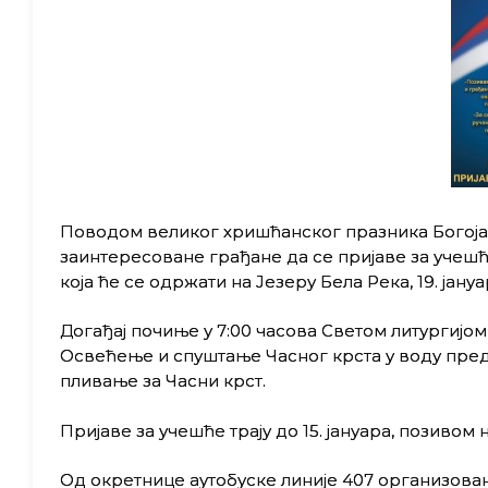
Поводом великог хришћанског празника Богој
заинтересоване грађане да се пријаве за учешћ
која ће се одржати на Језеру Бела Река, 19. јануа
Догађај почиње у 7:00 часова Светом литургијо
Освећење и спуштање Часног крста у воду предв
пливање за Часни крст.
Пријаве за учешће трају до 15. јануара, позивом 
Од окретнице аутобуске линије 407 организован 