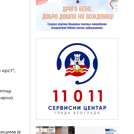
крст“,
ипњу.
онално
ницима је