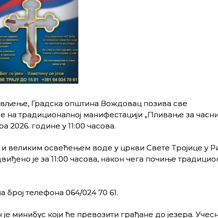
ављење, Градска општина Вождовац позива све
е на традиционалној манифестацији „Пливање за часни 
ра 2026. године у 11:00 часова.
м и великим освећењем воде у цркви Свете Тројице у Р
иђено је за 11:00 часова, након чега почиње традици
на број телефона 064/024 70 61.
је минибус који ће превозити грађане до језера. Учес