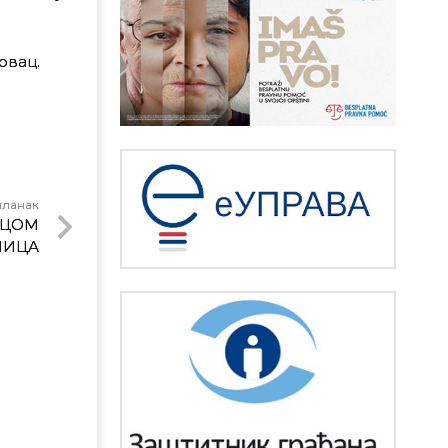
овац.
чланак
ИЦОМ
ЛИЦА