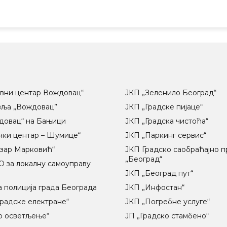
вни центар Вождовац“
ЈКП „Зеленило Београд“
вља „Вождовац”
ЈКП „Градске пијаце“
довац“ на Бањици
ЈКП „Градска чистоћа“
чки центар – Шумице“
ЈКП „Паркинг сервис“
озар Марковић“
ЈКП Градско саобраћајно 
„Београд“
 за локалну самоуправу
ц
ЈКП „Београд пут“
 полиција града Београда
ЈКП „Инфостан“
радске електране“
ЈКП „Погребне услуге“
о осветљење“
ЈП „Градско стамбено“