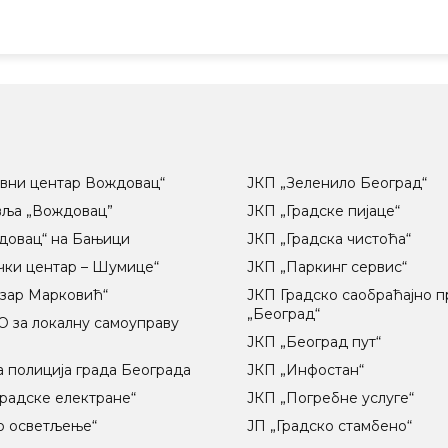
вни центар Вождовац“
ЈКП „Зеленило Београд“
вља „Вождовац”
ЈКП „Градске пијаце“
довац“ на Бањици
ЈКП „Градска чистоћа“
чки центар – Шумице“
ЈКП „Паркинг сервис“
озар Марковић“
ЈКП Градско саобраћајно 
„Београд“
 за локалну самоуправу
ц
ЈКП „Београд пут“
 полиција града Београда
ЈКП „Инфостан“
радске електране“
ЈКП „Погребне услуге“
о осветљење“
ЈП „Градско стамбено“