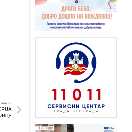
чланак
СРЦА
ОВЦУ