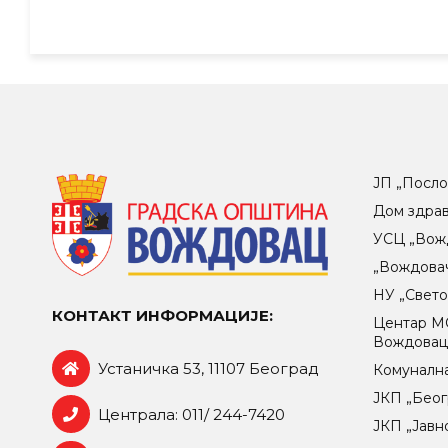
ЈП „Посло
Дом здра
УСЦ „Вож
„Вождова
НУ „Свет
КОНТАКТ ИНФОРМАЦИЈЕ:
Центар МO
Вождова
Устаничка 53, 11107 Београд
Комунална
ЈКП „Беог
Централа: 011/ 244-7420
ЈКП „Јавн