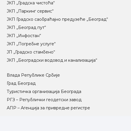
ЈКП „Градска чистоћа“
ЈКП „Паркинг сервис“
ЈКП Градско саобраћајно предузеће „Београд“
ЈКП „Београд пут“
ЈКП „Инфостан“
ЈКП „Погребне услуге“
ЈП „Градско стамбено“
ЈКП „Београдски водовод и канализација“
Влада Републике Србије
Град Београд
Туристичка организација Београда
РГЗ – Републички геодетски завод
АПР – Агенција за привредне регистре