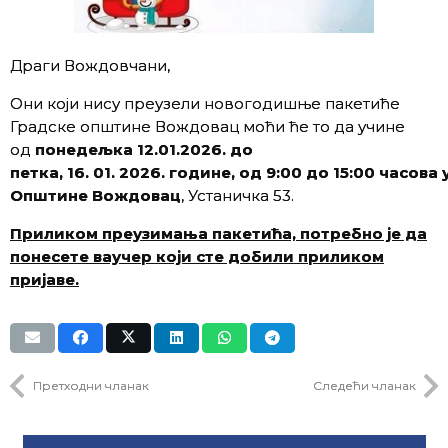
Драги Вождовчани,
Они који нису преузели новогодишње пакетиће
Градске општине Вождовац моћи ће то да учине
од
понедељк
а
1
2
.01.202
6
.
до
петка,
1
6
.
01.
202
6
. године, од
9
:00 до
1
5
:00 часова 
Општине Вождовац
, Устаничка 53.
Приликом преузимања пакетића, потребно је да
понесете ваучер који сте добили приликом
пријаве.
Претходни чланак
Следећи чланак