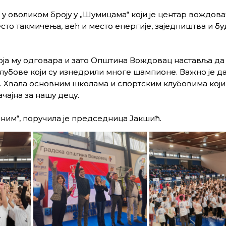
м у оволиком броју у „Шумицама“ који је центар вождов
есто такмичења, већ и место енергије, заједништва и б
која му одговара и зато Општина Вождовац наставља да
лубове који су изнедрили многе шампионе. Важно је да
. Хвала основним школама и спортским клубовима који 
ачајна за нашу децу.
им“, поручила је председница Јакшић.