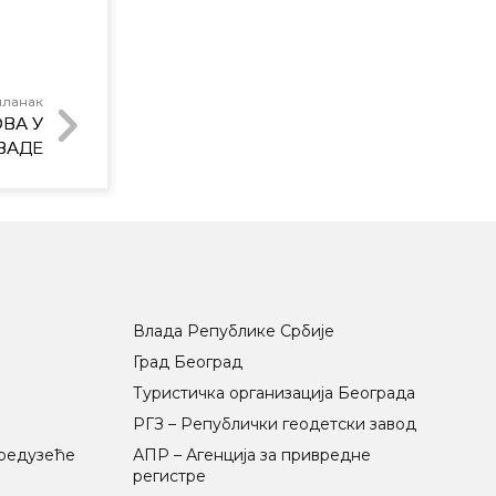
чланак
ВА У
ЗАДЕ
Влада Републике Србије
Град Београд
Туристичка организација Београда
РГЗ – Републички геодетски завод
предузеће
АПР – Агенција за привредне
регистре