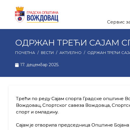
Сервис з
ОДРЖАН ТРЕЋИ САЈАМ 
ПОЧЕТНА
/
ВЕСТИ
/
АКТУЕЛНО
/
ОДРЖАН ТРЕЋИ САЈ
17. децембар 2025.
Трећи по реду Сајам спорта Градске општине В
Вождовац, Спортског савеза Вождовца, Спортск
спорт и омладину.
Сајам је отворила председница Општине Бојана 