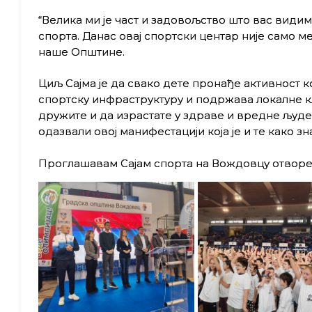
​“Велика ми је част и задовољство што вас види
спорта. Данас овај спортски центар није само м
наше Општине.
​Циљ Сајма је да свако дете пронађе активност 
спортску инфраструктуру и подржава локалне к
дружите и да израстате у здраве и вредне људе
одазвали овој манифестацији која је и те како зн
Проглашавам Сајам спорта на Вождовцу отворен