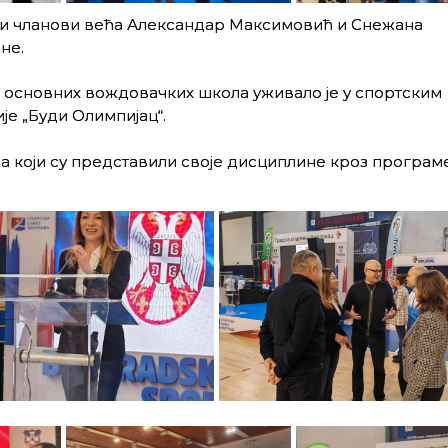
у и чланови већа Александар Максимовић и Снежана
не.
7 основних вождовачких школа уживало је у спортским
је „Буди Олимпијац“.
а који су представили своје дисциплине кроз програм