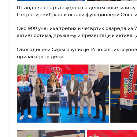
Штандове спорта заједно са децом посетили с
Петронијевић, као и остали функционери Општи
Око 900 ученика трећих и четвртих разреда из 
активностима, дружењу и презентацији активаци
Овогодишњи Сајам окупио је 14 локалних клубов
прилагођене деци.