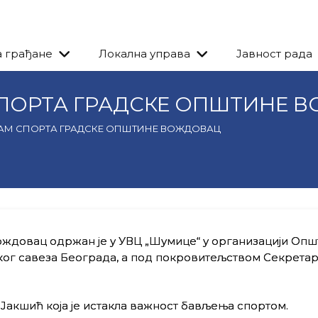
а грађане
Локална управа
Јавност рада
СПОРТА ГРАДСКЕ ОПШТИНЕ 
АМ СПОРТА ГРАДСКЕ ОПШТИНЕ ВОЖДОВАЦ
ождовац одржан је у УВЦ „Шумице“ у организацији Оп
ог савеза Београда, а под покровитељством Секретари
Јакшић која је истакла важност бављења спортом.