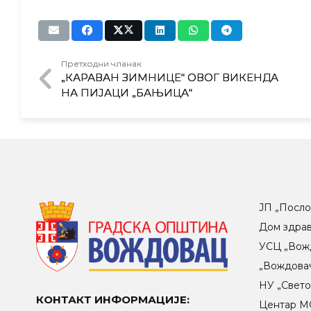
Претходни чланак
„КАРАВАН ЗИМНИЦЕ“ ОВОГ ВИКЕНДА
НА ПИЈАЦИ „БАЊИЦА“
ЈП „Посло
Дом здра
УСЦ „Вож
„Вождова
НУ „Свет
КОНТАКТ ИНФОРМАЦИЈЕ:
Центар МO