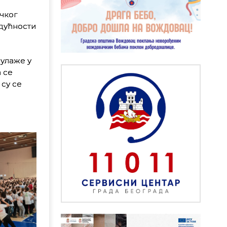
ачког
удућности
 улаже у
 се
су се