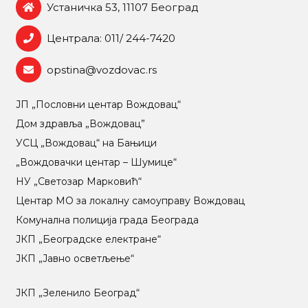
Устаничка 53, 11107 Београд
Централа: 011/ 244-7420
opstina@vozdovac.rs
ЈП „Пословни центар Вождовац“
Дом здравља „Вождовац”
УСЦ „Вождовац“ на Бањици
„Вождовачки центар – Шумице“
НУ „Светозар Марковић“
Центар МO за локалну самоуправу Вождовац
Комунална полиција града Београда
ЈКП „Београдске електране“
ЈКП „Јавно осветљење“
ЈКП „Зеленило Београд“