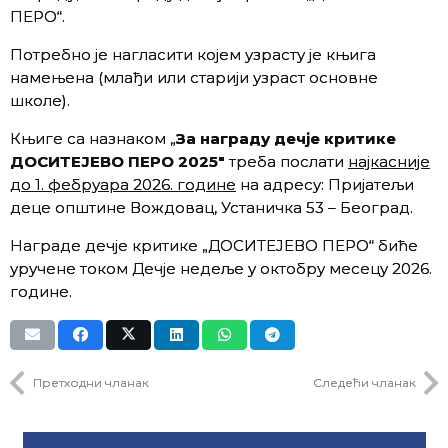
ПЕРО“.
Потребно је нагласити којем узрасту је књига
намењена (млађи или старији узраст основне
школе).
Књиге са назнаком „
За награду дечје критике
ДОСИТЕЈЕВО ПЕРО 202
5″
треба послати
најкасније
до 1. фебруара 202
6.
године
на адресу: Пријатељи
деце општине Вождовац, Устаничка 53 – Београд.
Награде дечје критике „ДОСИТЕЈЕВО ПЕРО“ биће
уручене током Дечје недеље у октобру месецу 2026.
године.
Претходни чланак
Следећи чланак