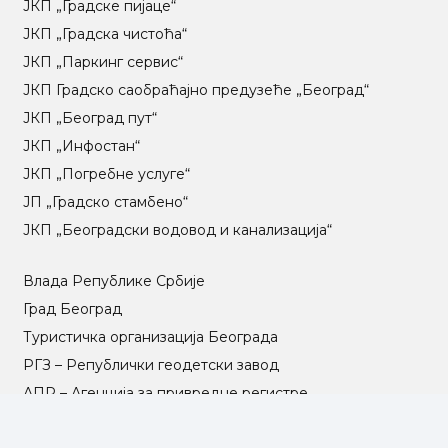
ЈКП „Градске пијаце“
ЈКП „Градска чистоћа“
ЈКП „Паркинг сервис“
ЈКП Градско саобраћајно предузеће „Београд“
ЈКП „Београд пут“
ЈКП „Инфостан“
ЈКП „Погребне услуге“
ЈП „Градско стамбено“
ЈКП „Београдски водовод и канализација“
Влада Републике Србије
Град Београд
Туристичка организација Београда
РГЗ – Републички геодетски завод
АПР – Агенција за привредне регистре