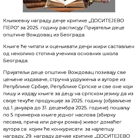
Књижевну награду дечје критике „ДОСИТЕЈЕВО
ПЕРО“ за 2025. годину расписују Пријатељи деце
општине Вождовац из Београда.
Књиге ће читати и оцењивати дечји жири састављен
од неколико стотина ученика основних школа
Београда.
Пријатељи деце општине Вождовац позивају све
цењене издаваче, стручна удружења и ауторе из
Републике Србије, Републике Српске и све оне који
пишу и издају књиге за децу на српском језику да из
своје текуће продукције за 2025. годину (објављене
од 1. јануара до 31. децембра 2025. године) пошаљу
по 5 примерка књиге једног наслова (збирку
песама, прича или дечји роман) живог домаћег
аутора са којим ће конкурисати за најлепшу
награду, 29. награду дечије критике „ДОСИТЕЈЕВО