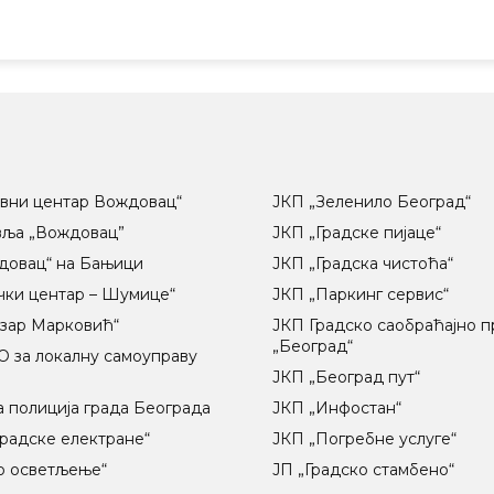
вни центар Вождовац“
ЈКП „Зеленило Београд“
вља „Вождовац”
ЈКП „Градске пијаце“
довац“ на Бањици
ЈКП „Градска чистоћа“
чки центар – Шумице“
ЈКП „Паркинг сервис“
озар Марковић“
ЈКП Градско саобраћајно 
„Београд“
 за локалну самоуправу
ц
ЈКП „Београд пут“
 полиција града Београда
ЈКП „Инфостан“
радске електране“
ЈКП „Погребне услуге“
о осветљење“
ЈП „Градско стамбено“