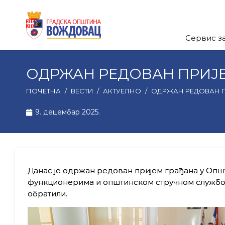
Сервис з
ОДРЖАН РЕДОВАН ПРИЈ
ПОЧЕТНА
/
ВЕСТИ
/
АКТУЕЛНО
/
ОДРЖАН РЕДОВАН 
9. децембар 2025.
Данас је одржан редован пријем грађана у Општ
функционерима и општинском стручном службом
обратили.