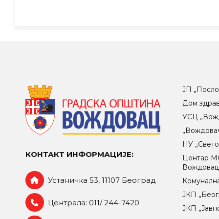
ЈП „Посло
Дом здра
УСЦ „Вож
„Вождова
НУ „Свет
КОНТАКТ ИНФОРМАЦИЈЕ:
Центар МO
Вождова
Устаничка 53, 11107 Београд
Комунална
ЈКП „Беог
Централа: 011/ 244-7420
ЈКП „Јавн