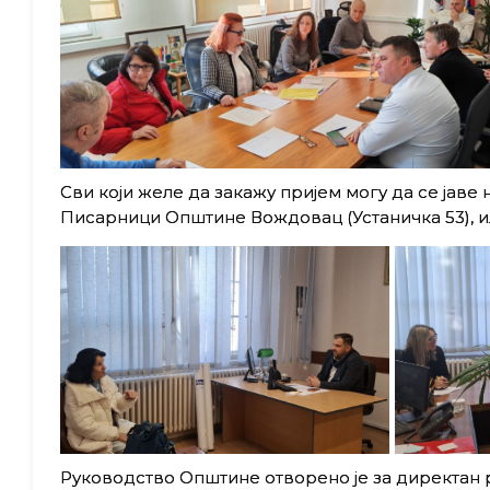
Сви који желе да закажу пријем могу да се јаве 
Писарници Општине Вождовац (Устаничка 53), и
Руководство Општине отворено је за директан