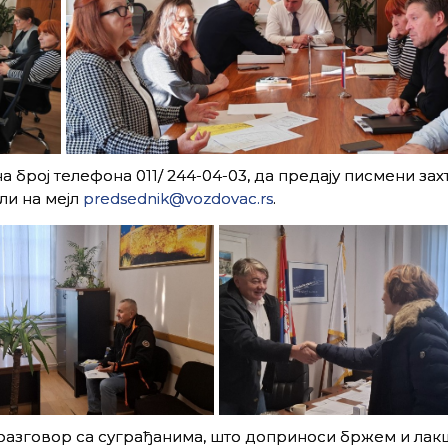
на број телефона 011/ 244-04-03, да предају писмени зах
ли на мејл
predsednik@vozdovac.rs
.
 разговор са суграђанима, што доприноси бржем и ла