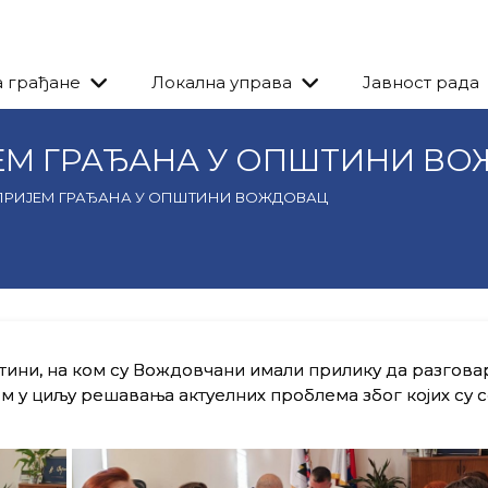
а грађане
Локална управа
Јавност рада
ЕМ ГРАЂАНА У ОПШТИНИ В
ПРИЈЕМ ГРАЂАНА У ОПШТИНИ ВОЖДОВАЦ
ини, на ком су Вождовчани имали прилику да разговар
 у циљу решавања актуелних проблема због којих су с