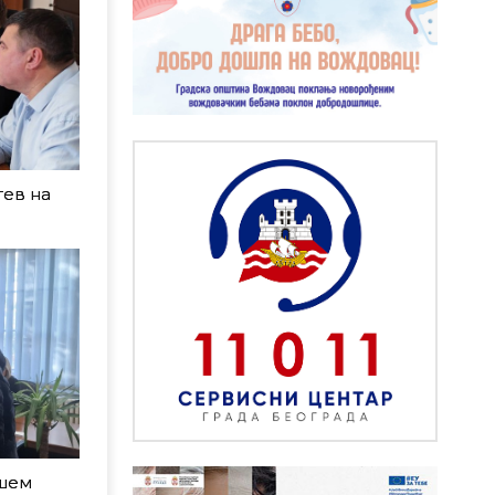
тев на
кшем