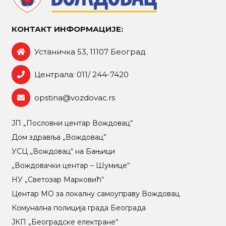
КОНТАКТ ИНФОРМАЦИЈЕ:
Устаничка 53, 11107 Београд
Централа: 011/ 244-7420
opstina@vozdovac.rs
ЈП „Пословни центар Вождовац“
Дом здравља „Вождовац”
УСЦ „Вождовац“ на Бањици
„Вождовачки центар – Шумице“
НУ „Светозар Марковић“
Центар МO за локалну самоуправу Вождовац
Комунална полиција града Београда
ЈКП „Београдске електране“