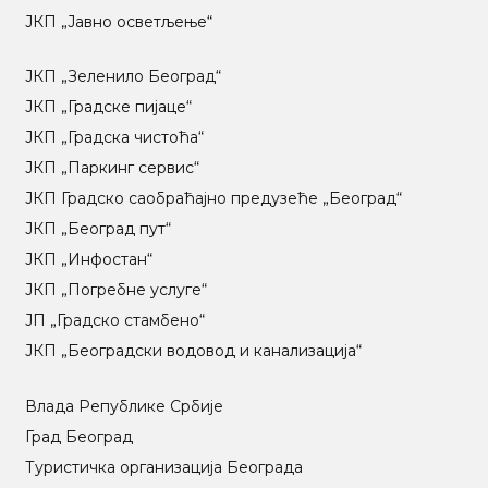
ЈКП „Јавно осветљење“
ЈКП „Зеленило Београд“
ЈКП „Градске пијаце“
ЈКП „Градска чистоћа“
ЈКП „Паркинг сервис“
ЈКП Градско саобраћајно предузеће „Београд“
ЈКП „Београд пут“
ЈКП „Инфостан“
ЈКП „Погребне услуге“
ЈП „Градско стамбено“
ЈКП „Београдски водовод и канализација“
Влада Републике Србије
Град Београд
Туристичка организација Београда