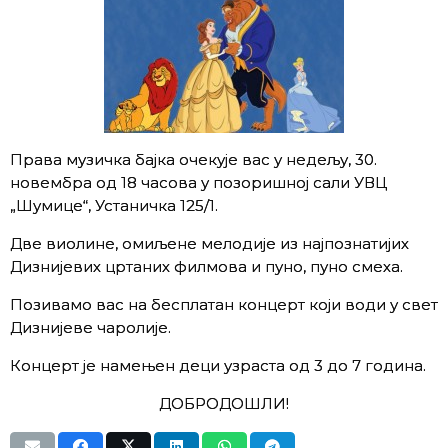
Права музичка бајка очекује вас у недељу, 30.
новембра од 18 часова у позоришној сали УВЦ
„Шумице“, Устаничка 125/1.
Две виолине, омиљене мелодије из најпознатијих
Дизнијевих цртаних филмова и пуно, пуно смеха.
Позивамо вас на бесплатан концерт који води у свет
Дизнијеве чаролије.
Концерт је намењен деци узраста од 3 до 7 година.
ДОБРОДОШЛИ!