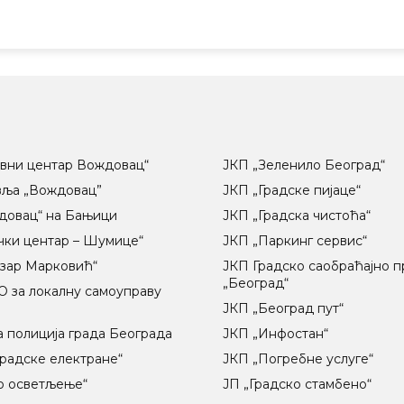
вни центар Вождовац“
ЈКП „Зеленило Београд“
вља „Вождовац”
ЈКП „Градске пијаце“
довац“ на Бањици
ЈКП „Градска чистоћа“
чки центар – Шумице“
ЈКП „Паркинг сервис“
озар Марковић“
ЈКП Градско саобраћајно 
„Београд“
 за локалну самоуправу
ц
ЈКП „Београд пут“
 полиција града Београда
ЈКП „Инфостан“
радске електране“
ЈКП „Погребне услуге“
о осветљење“
ЈП „Градско стамбено“