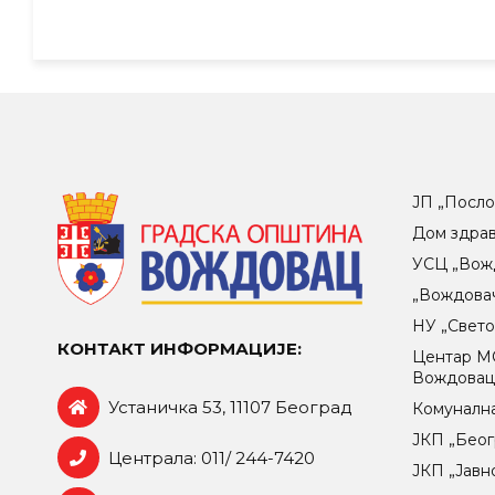
ЈП „Посло
Дом здра
УСЦ „Вож
„Вождова
НУ „Свет
КОНТАКТ ИНФОРМАЦИЈЕ:
Центар МO
Вождова
Устаничка 53, 11107 Београд
Комунална
ЈКП „Беог
Централа: 011/ 244-7420
ЈКП „Јавн