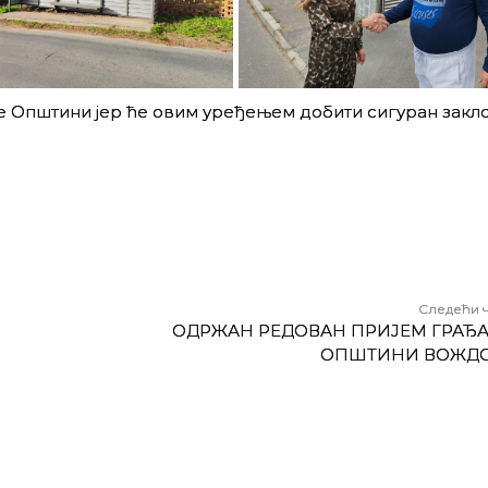
е Општини јер ће овим уређењем добити сигуран закл
Следећи 
ОДРЖАН РЕДОВАН ПРИЈЕМ ГРАЂА
ОПШТИНИ ВОЖД