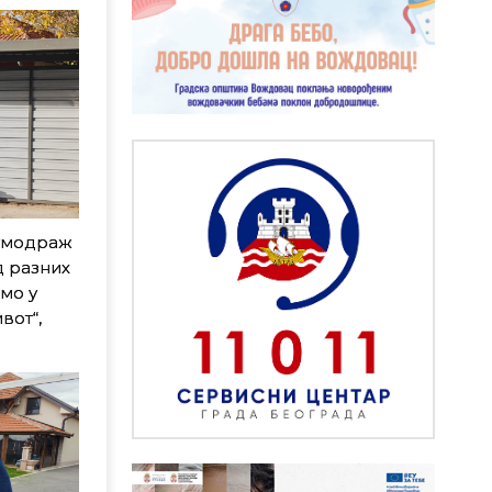
Кумодраж
д разних
емо у
вот“,