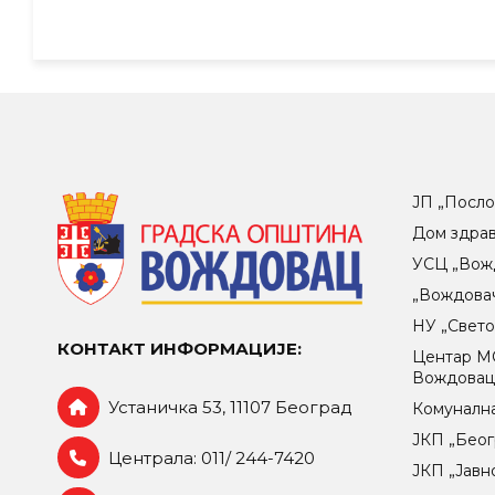
ЈП „Посло
Дом здра
УСЦ „Вож
„Вождова
НУ „Свет
КОНТАКТ ИНФОРМАЦИЈЕ:
Центар МO
Вождова
Устаничка 53, 11107 Београд
Комунална
ЈКП „Беог
Централа: 011/ 244-7420
ЈКП „Јавн