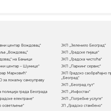
вни центар Вождовац“
ЈКП „Зеленило Београд“
вља „Вождовац”
ЈКП „Градске пијаце“
довац“ на Бањици
ЈКП „Градска чистоћа“
чки центар – Шумице“
ЈКП „Паркинг сервис“
озар Марковић“
ЈКП Градско саобраћајно 
„Београд“
 за локалну самоуправу
ц
ЈКП „Београд пут“
 полиција града Београда
ЈКП „Инфостан“
радске електране“
ЈКП „Погребне услуге“
о осветљење“
ЈП „Градско стамбено“