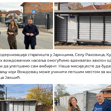
дернизација стајалишта у Јајинцима, Селу Раковица, 
их вождовачких насеља омогућимо адекватан заклон о
 и да улепшамо сам амбијент. Наша мисија јесте да буд
таљу који Вождовац може учинити лепшим местом за жи
ца Јакшић.