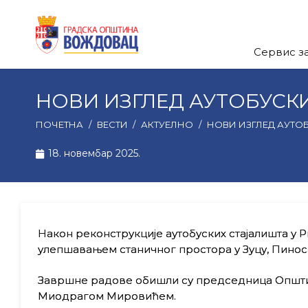
Сервис з
НОВИ ИЗГЛЕД АУТОБУСК
ПОЧЕТНА
/
ВЕСТИ
/
АКТУЕЛНО
/
НОВИ ИЗГЛЕД АУТО
18. новембар 2025.
Након реконструкције аутобуских стајалишта у 
улепшавањем станичног простора у Зуцу, Пинос
Завршне радове обишли су председница Општин
Миодрагом Мировићем.