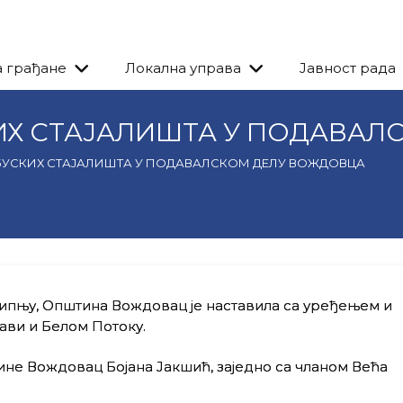
а грађане
Локална управа
Јавност рада
ИХ СТАЈАЛИШТА У ПОДАВАЛ
БУСКИХ СТАЈАЛИШТА У ПОДАВАЛСКОМ ДЕЛУ ВОЖДОВЦА
Рипњу, Општина Вождовац је наставила са уређењем и
ави и Белом Потоку.
е Вождовац Бојана Јакшић, заједно са чланом Већа