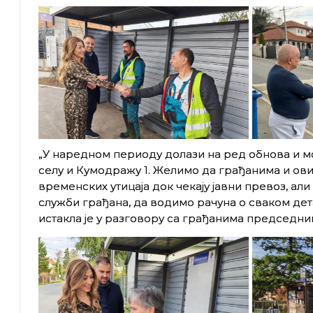
„У наредном периоду долази на ред обнова и мо
селу и Кумодражу 1. Желимо да грађанима и ов
временских утицаја док чекају јавни превоз, али
служби грађана, да водимо рачуна о сваком де
истакла је у разговору са грађанима председни