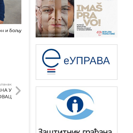
он и бољу
чланак
НА У
ОВАЦ