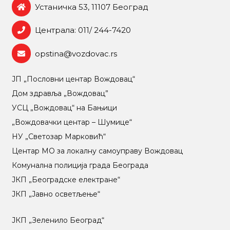
Устаничка 53, 11107 Београд
Централа: 011/ 244-7420
opstina@vozdovac.rs
ЈП „Пословни центар Вождовац“
Дом здравља „Вождовац”
УСЦ „Вождовац“ на Бањици
„Вождовачки центар – Шумице“
НУ „Светозар Марковић“
Центар МO за локалну самоуправу Вождовац
Комунална полиција града Београда
ЈКП „Београдске електране“
ЈКП „Јавно осветљење“
ЈКП „Зеленило Београд“