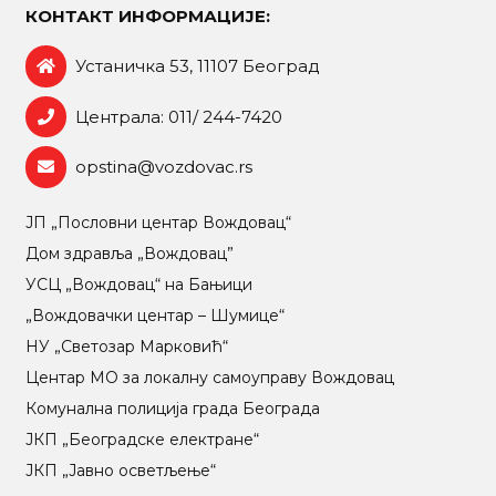
КОНТАКТ ИНФОРМАЦИЈЕ:
Устаничка 53, 11107 Београд
Централа: 011/ 244-7420
opstina@vozdovac.rs
ЈП „Пословни центар Вождовац“
Дом здравља „Вождовац”
УСЦ „Вождовац“ на Бањици
„Вождовачки центар – Шумице“
НУ „Светозар Марковић“
Центар МO за локалну самоуправу Вождовац
Комунална полиција града Београда
ЈКП „Београдске електране“
ЈКП „Јавно осветљење“