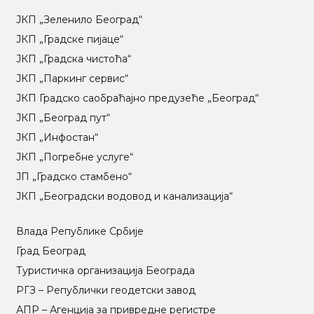
ЈКП „Зеленило Београд“
ЈКП „Градске пијаце“
ЈКП „Градска чистоћа“
ЈКП „Паркинг сервис“
ЈКП Градско саобраћајно предузеће „Београд“
ЈКП „Београд пут“
ЈКП „Инфостан“
ЈКП „Погребне услуге“
ЈП „Градско стамбено“
ЈКП „Београдски водовод и канализација“
Влада Републике Србије
Град Београд
Туристичка организација Београда
РГЗ – Републички геодетски завод
АПР – Агенција за привредне регистре