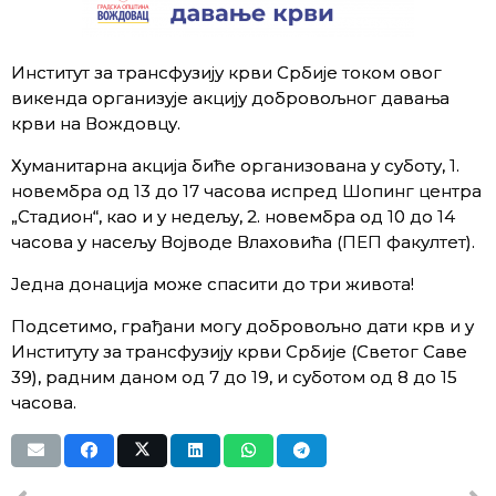
Институт за трансфузију крви Србије током овог
викенда организује акцију добровољног давања
крви на Вождовцу.
Хуманитарна акција биће организована у суботу, 1.
новембра од 13 до 17 часова испред Шопинг центра
„Стадион“, као и у недељу, 2. новембра од 10 до 14
часова у насељу Војводе Влаховића (ПЕП факултет).
Једна донација може спасити до три живота!
Подсетимо, грађани могу добровољно дати крв и у
Институту за трансфузију крви Србије (Светог Саве
39), радним даном од 7 до 19, и суботом од 8 до 15
часова.