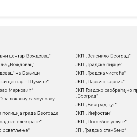
вни центар Вождовац“
ЈКП „Зеленило Београд“
вља „Вождовац”
ЈКП „Градске пијаце“
довац“ на Бањици
ЈКП „Градска чистоћа“
чки центар – Шумице“
ЈКП „Паркинг сервис“
озар Марковић“
ЈКП Градско саобраћајно 
„Београд“
 за локалну самоуправу
ц
ЈКП „Београд пут“
 полиција града Београда
ЈКП „Инфостан“
радске електране“
ЈКП „Погребне услуге“
о осветљење“
ЈП „Градско стамбено“