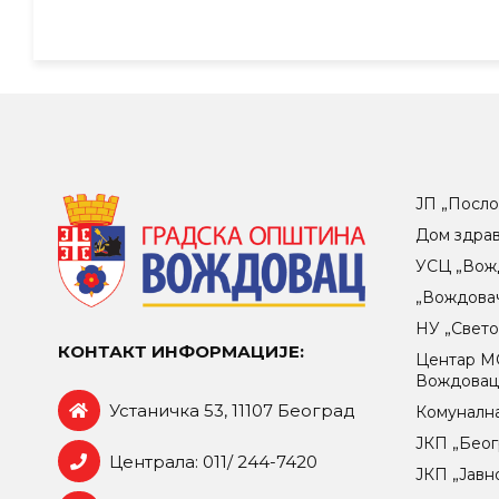
ЈП „Посло
Дом здра
УСЦ „Вож
„Вождова
НУ „Свет
КОНТАКТ ИНФОРМАЦИЈЕ:
Центар МO
Вождова
Устаничка 53, 11107 Београд
Комунална
ЈКП „Беог
Централа: 011/ 244-7420
ЈКП „Јавн