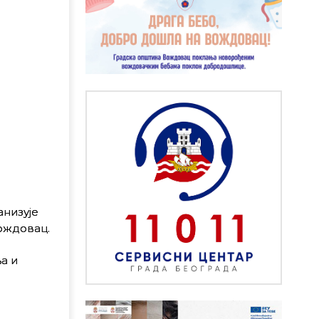
анизује
ождовац.
а и