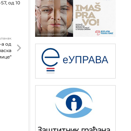
57, од 10
чланак
-а од
ласка
мице“