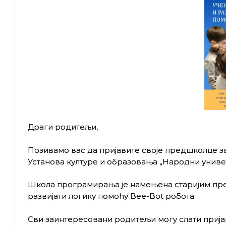
Драги родитељи,
Позивамо вас да пријавите своје предшколце за
Установа културе и образовања „Народни унив
Школа програмирања је намењена старијим пре
развијати логику помоћу
Bee-Bot
робота.
Сви заинтересовани родитељи могу слати прија