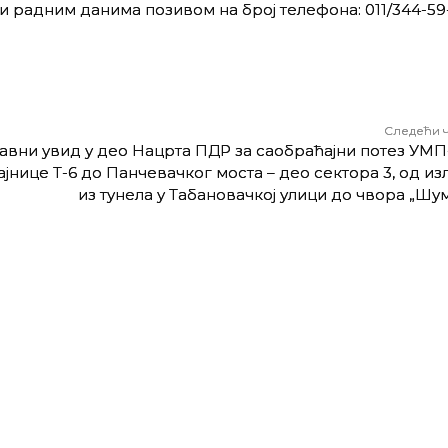
и радним данима позивом на број телефона: 011/344-59-
Следећи 
авни увид у део Нацрта ПДР за саобраћајни потез УМП
јнице Т-6 до Панчевачког моста – део сектора 3, од из
из тунела у Табановачкој улици до чвора „Шу