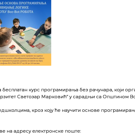
 бесплатан курс програмирања без рачунара, који орг
ерзитет Светозар Марковић“ у сарадњи са Општином В
дшколцима, кроз коју ће научити основе програмирањ
ве на адресу електронске поште: