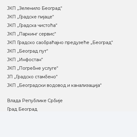
ЈКП „Зеленило Београд“
ЈКП „Градске пијаце“
ЈКП „Градска чистоћа“
ЈКП „Паркинг сервис“
ЈКП Градско саобраћајно предузеће „Београд“
ЈКП „Београд пут“
ЈКП „Инфостан“
ЈКП „Погребне услуге“
ЈП „Градско стамбено“
ЈКП „Београдски водовод и канализација“
Влада Републике Србије
Град Београд
Туристичка организација Београда
РГЗ – Републички геодетски завод
АПР – Агенција за привредне регистре