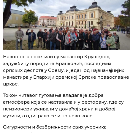
Након тога посетили су манастир Крушедол,
задужбину породице Бранковић, последњих
српских деспота у Срему, и један од најзначајнијих
манастира у Епархији сремској Српске православне
цркве.
Током читавог путовања владала је добра
атмосфера која се наставила и у ресторану, где су
пензионери уживали у домаћој храни и доброј
музици, а одиграло се и по неко коло.
Сигурности и безбрижности свих учесника