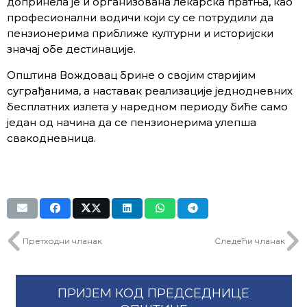
допринела је и организована лекарска пратња, као
професионални водичи који су се потрудили да
пензионерима приближе културни и историјски
значај обе дестинације.
Општина Вождовац брине о својим старијим
суграђанима, а наставак реализације једнодневних
бесплатних излета у наредном периоду биће само
један од начина да се пензионерима улепша
свакодневница.
Претходни чланак
Следећи чланак
ПРИЈЕМ КОД ПРЕДСЕДНИЦЕ