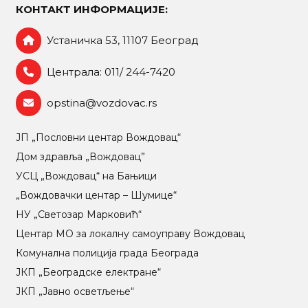
КОНТАКТ ИНФОРМАЦИЈЕ:
Устаничка 53, 11107 Београд
Централа: 011/ 244-7420
opstina@vozdovac.rs
ЈП „Пословни центар Вождовац“
Дом здравља „Вождовац”
УСЦ „Вождовац“ на Бањици
„Вождовачки центар – Шумице“
НУ „Светозар Марковић“
Центар МO за локалну самоуправу Вождовац
Комунална полиција града Београда
ЈКП „Београдске електране“
ЈКП „Јавно осветљење“