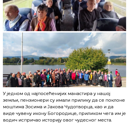
У једном од најпосећенијих манастира у нашој
земљи, пензионери су имали прилику да се поклоне
моштима Зосима и Јакова Чудотворца, као и да
виде чувену икону Богородице, приликом чега им је
водич испричао историју овог чудесног места.