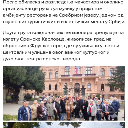
После обиласка и разгледања манастира и околине,
организован је ручак уз музику у пријатном
амбијенту ресторана на Сребрном језеру, једном од
најлепших туристичких и излетничких места у Србији.
Друга група вождовачких пензионера кренула је на
излет у Сремске Карловце, живописан град на
обронцима Фрушке горе, где су уживали у шетњи
централним улицама овог важног културног и
духовног центра српског народа.