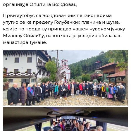
организује Општина Вождовац.
Први аутобус са вождовачким пензионерима
упутио се ка пределу Голубачких планина и шума,
који је по предању припадао нашем чувеном јунаку
Милошу Обилићу, након чега је уследио обилазак
манастира Тумане.