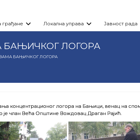
а грађане
Локална управа
Јавност рада
А БАЊИЧКОГ ЛОГОРА
ТВАМА БАЊИЧКОГ ЛОГОРА
ња концентрационог логора на Бањици, венац на спо
о је члан Већа Општине Вождовац Драган Рајић.