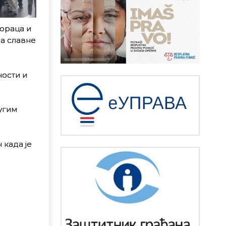
ораца и
на славне
ности и
угим
 када је