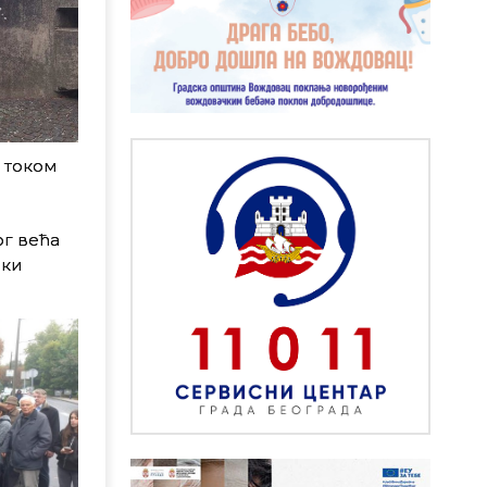
 током
ог већа
ски