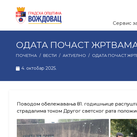
Сервис з
ОДАТА ПОЧАСТ ЖРТВАМ
ПОЧЕТНА
/
ВЕСТИ
/
АКТУЕЛНО
/
ОДАТА ПОЧАСТ ЖР
4. октобар 2025.
Поводом обележавања 81. годишњице распушта
страдалима током Другог светског рата положи