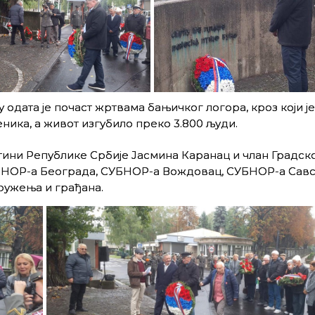
дата је почаст жртвама бањичког логора, кроз који је
ника, а живот изгубило преко 3.800 људи.
ини Републике Србије Јасмина Каранац и члан Градск
БНОР-а Београда, СУБНОР-а Вождовац, СУБНОР-а Сав
ружења и грађана.