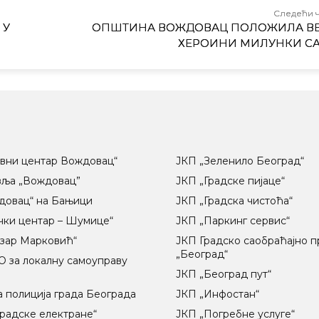
Следећи 
 У
ОПШТИНА ВОЖДОВАЦ ПОЛОЖИЛА В
ХЕРОИНИ МИЛУНКИ С
вни центар Вождовац“
ЈКП „Зеленило Београд“
вља „Вождовац”
ЈКП „Градске пијаце“
довац“ на Бањици
ЈКП „Градска чистоћа“
чки центар – Шумице“
ЈКП „Паркинг сервис“
озар Марковић“
ЈКП Градско саобраћајно 
„Београд“
 за локалну самоуправу
ц
ЈКП „Београд пут“
 полиција града Београда
ЈКП „Инфостан“
радске електране“
ЈКП „Погребне услуге“