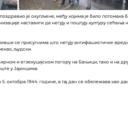
дравио је окупљене, међу којима је било потомака б
изације наставити да негују и поштују културу сећања 
ливши се присутнима што негују антифашистичке вред
рекао, људски.
бирном и егзекуцијском логору на Бањици, тако и на др
ште у Јајинцима.
5. октобра 1944. године, а тај дан се обележава као дан