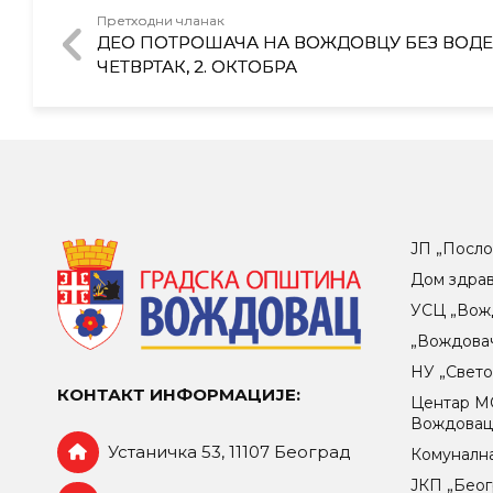
Претходни чланак
ДЕО ПОТРОШАЧА НА ВОЖДОВЦУ БЕЗ ВОДЕ
ЧЕТВРТАК, 2. ОКТОБРА
ЈП „Посло
Дом здра
УСЦ „Вож
„Вождова
НУ „Свет
КОНТАКТ ИНФОРМАЦИЈЕ:
Центар МO
Вождова
Устаничка 53, 11107 Београд
Комунална
ЈКП „Беог