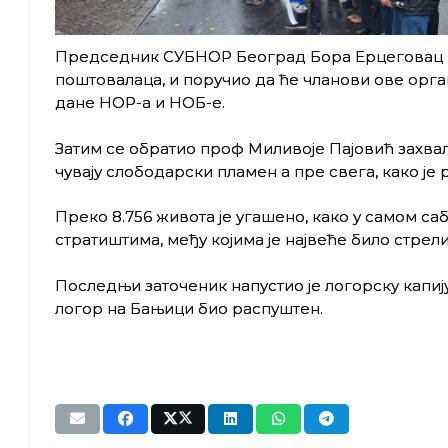
Председник СУБНОР Београд Бора Ерцеговац поз
поштовалаца, и поручио да ће чланови ове орган
дане НОР-а и НОБ-е.
Затим се обратио проф Миливоје Пајовић захва
чувају слободарски пламен а пре свега, како је 
Преко 8.756 живота је угашено, како у самом са
стратиштима, међу којима је највеће било стрели
Последњи заточеник напустио је логорску капију 
логор на Бањици био распуштен.