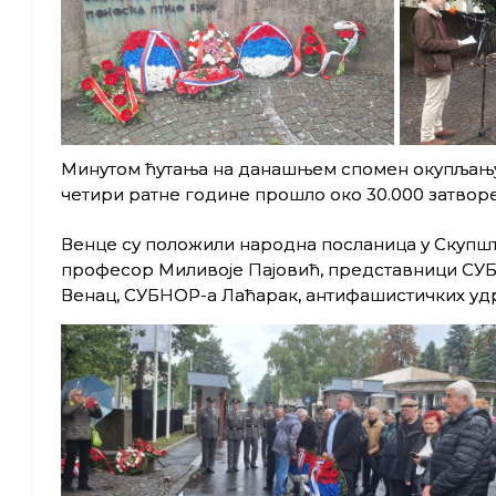
Минутом ћутања на данашњем спомен окупљању о
четири ратне године прошло око 30.000 затворе
Венце су положили народна посланица у Скупшт
професор Миливоје Пајовић, представници СУ
Венац, СУБНОР-а Лаћарак, антифашистичких уд