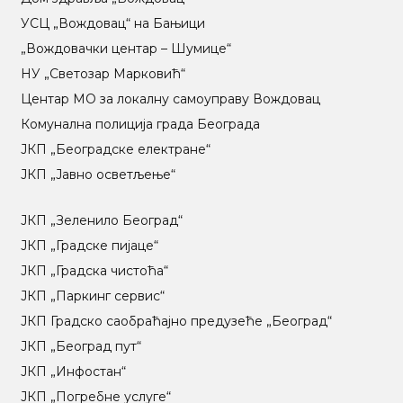
УСЦ „Вождовац“ на Бањици
„Вождовачки центар – Шумице“
НУ „Светозар Марковић“
Центар МO за локалну самоуправу Вождовац
Комунална полиција града Београда
ЈКП „Београдске електране“
ЈКП „Јавно осветљење“
ЈКП „Зеленило Београд“
ЈКП „Градске пијаце“
ЈКП „Градска чистоћа“
ЈКП „Паркинг сервис“
ЈКП Градско саобраћајно предузеће „Београд“
ЈКП „Београд пут“
ЈКП „Инфостан“
ЈКП „Погребне услуге“