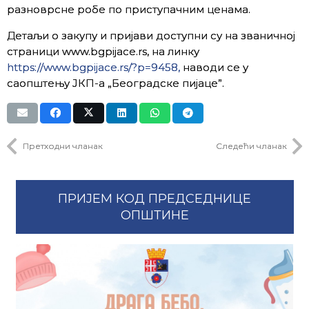
разноврсне робе по приступачним ценама.
Детаљи о закупу и пријави доступни су на званичној
страници www.bgpijace.rs, на линку
https://www.bgpijace.rs/?p=9458,
наводи се у
саопштењу ЈКП-а „Београдске пијаце”.
Претходни чланак
Следећи чланак
ПРИЈЕМ КОД ПРЕДСЕДНИЦЕ
ОПШТИНЕ