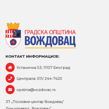
КОНТАКТ ИНФОРМАЦИЈЕ:
Устаничка 53, 11107 Београд
Централа: 011/ 244-7420
opstina@vozdovac.rs
ЈП „Пословни центар Вождовац“
Дом здравља „Вождовац”