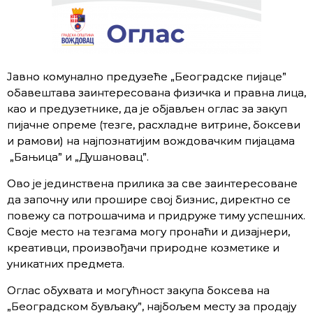
Јавно комунално предузеће „Београдске пијаце”
обавештава заинтересована физичка и правна лица,
као и предузетнике, да је објављен оглас за закуп
пијачне опреме (тезге, расхладне витрине, боксеви
и рамови) на најпознатијим вождовачким пијацама
„Бањица” и „Душановац”.
Ово је јединствена прилика за све заинтересоване
да започну или прошире свој бизнис, директно се
повежу са потрошачима и придруже тиму успешних.
Своје место на тезгама могу пронаћи и дизајнери,
креативци, произвођачи природне козметике и
уникатних предмета.
Оглас обухвата и могућност закупа боксева на
„Београдском бувљаку”, најбољем месту за продају