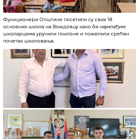
Функционери Општине посетили су свих 18
основних школа на Вождовцу како би најмлађим
школарцима уручили поклоне и пожелили срећан
почетак школовања.