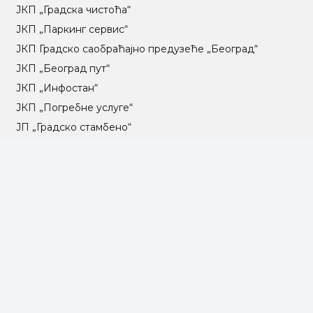
ЈКП „Градска чистоћа“
ЈКП „Паркинг сервис“
ЈКП Градско саобраћајно предузеће „Београд“
ЈКП „Београд пут“
ЈКП „Инфостан“
ЈКП „Погребне услуге“
ЈП „Градско стамбено“
ЈКП „Београдски водовод и канализација“
Влада Републике Србије
Град Београд
Туристичка организација Београда
РГЗ – Републички геодетски завод
АПР – Агенција за привредне регистре