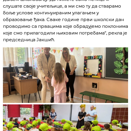
слушате своје учитељице, а ми смо ту да стварамо
боље услове континуираним улагањем у
образовање ђака. Сваке године први школски дан
проводимо са првацима које обрадујемо поклонима
које смо прилагодили њиховим потребама“, рекла је
председница Јакшић.