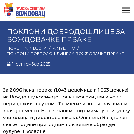
ПОКЛОНИ ДОБРОДОШЛИЦЕ ЗА
ВОЖДОВАЧКЕ ПРВАКЕ
ПОЧЕТНА
/
ВЕСТИ
/
АКТУЕЛНО
/
ПОКЛОНИ ДОБРОДОШЛИЦЕ ЗА ВОЖДОВАЧКЕ ПРВАКЕ
1. септембар 2025.
За 2.096 ђака првака (1.043 девојчица и 1.053 дечака)
на Вождовцу кренуо је први школски дан и нови
период живота у коме ће учење и знање заузимати
значајно место. На свечаним пријемима, у присуству
учитељица и директора школа, Општина Вождовац
сваке године пригодним поклонима обрадује
будуће школарце.