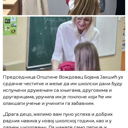
Председница Општине Вождовац Бојана Јакшић уз
срдачне честитке и жеље да им школски дани буду
испуњени дружењем са књигама, друговима и
другарицама, уручила им је поклоне који ће им
олакшати учење и учинити га забавним.
„Драга децо, желимо вам пуно успеха и добрих
радних навика у новој школској години, као и у
даљем школовању. Да нижете само петице и