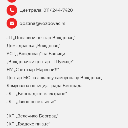
Централа: 011/ 244-7420
opstina@vozdovac.rs
ЈП „Пословни центар Вождовац“
Дом здравља „Вождовац”
УСЦ „Вождовац“ на Бањици
„Вождовачки центар – Шумице“
НУ „Светозар Марковић“
Центар МO за локалну самоуправу Вождовац
Комунална полиција града Београда
ЈКП „Београдске електране“
ЈКП „Јавно осветљење“
ЈКП „Зеленило Београд“
ЈКП „Градске пијаце“