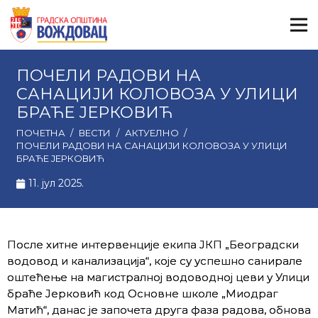
ПОЧЕЛИ РАДОВИ НА
САНАЦИЈИ КОЛОВОЗА У УЛИЦИ
БРАЋЕ ЈЕРКОВИЋ
ПОЧЕТНА
/
ВЕСТИ
/
АКТУЕЛНО
/
ПОЧЕЛИ РАДОВИ НА САНАЦИЈИ КОЛОВОЗА У УЛИЦИ
БРАЋЕ ЈЕРКОВИЋ
11. јул 2025.
После хитне интервенције екипа ЈКП „Београдски
водовод и канализација“, које су успешно санирале
оштећење на магистралној водоводној цеви у Улици
браће Јерковић код Основне школе „Миодраг
Матић“, данас је започета друга фаза радова, обнова