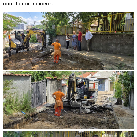
оштећеног коловоза.