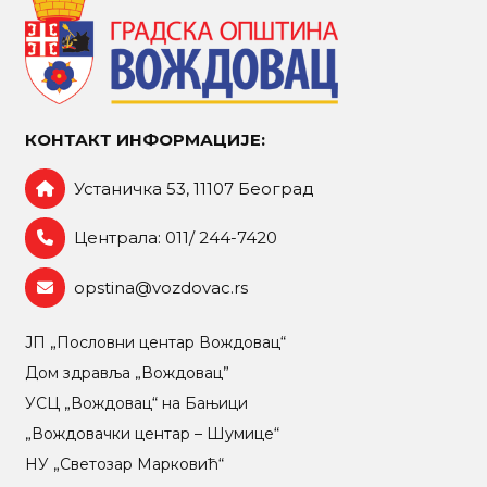
КОНТАКТ ИНФОРМАЦИЈЕ:
Устаничка 53, 11107 Београд
Централа: 011/ 244-7420
opstina@vozdovac.rs
ЈП „Пословни центар Вождовац“
Дом здравља „Вождовац”
УСЦ „Вождовац“ на Бањици
„Вождовачки центар – Шумице“
НУ „Светозар Марковић“