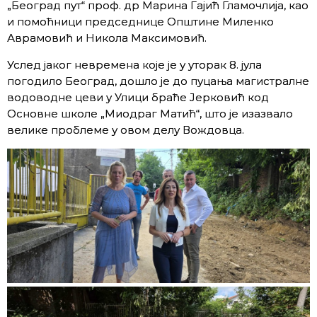
„Београд пут“ проф. др Марина Гајић Гламочлија, као
и помоћници председнице Општине Миленко
Аврамовић и Никола Максимовић.
Услед јаког невремена које је у уторак 8.
јула
погодило Београд, дошло је до пуцања магистралне
водоводне цеви у Улици браће Јерковић код
Основне школе „Миодраг Матић“, што је изазвало
велике проблеме у овом делу Вождовца.