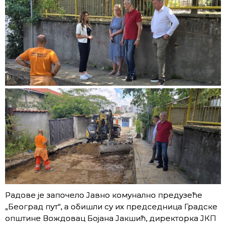
Радове је започело Јавно комунално предузеће
„Београд пут“, а обишли су их председница Градске
општине Вождовац Бојана Јакшић, директорка ЈКП