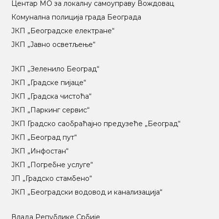
Центар МO за локалну самоуправу Вождовац
Комунална полиција града Београда
ЈКП „Београдске електране“
ЈКП „Јавно осветљење“
ЈКП „Зеленило Београд“
ЈКП „Градске пијаце“
ЈКП „Градска чистоћа“
ЈКП „Паркинг сервис“
ЈКП Градско саобраћајно предузеће „Београд“
ЈКП „Београд пут“
ЈКП „Инфостан“
ЈКП „Погребне услуге“
ЈП „Градско стамбено“
ЈКП „Београдски водовод и канализација“
Влада Републике Србије