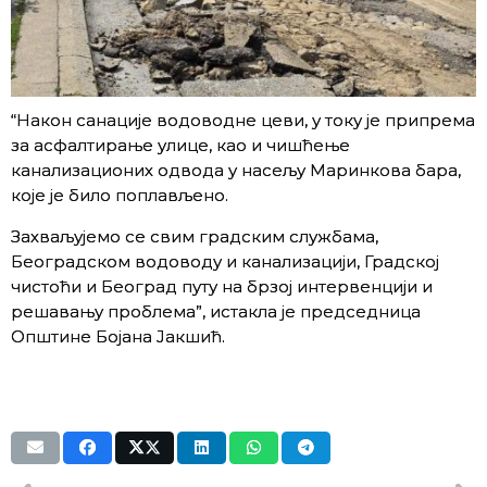
“Након санације водоводне цеви, у току је припрема
за асфалтирање улице, као и чишћење
канализационих одвода у насељу Маринкова бара,
које је било поплављено.
Захваљујемо се свим градским службама,
Београдском водоводу и канализацији, Градској
чистоћи и Београд путу на брзој интервенцији и
решавању проблемa”, истакла је председница
Oпштине Бојана Јакшић.