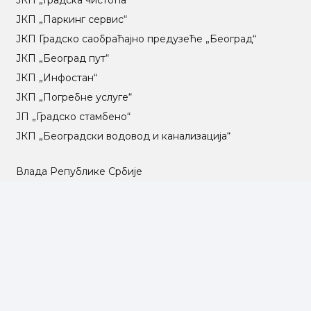
ЈКП „Градска чистоћа“
ЈКП „Паркинг сервис“
ЈКП Градско саобраћајно предузеће „Београд“
ЈКП „Београд пут“
ЈКП „Инфостан“
ЈКП „Погребне услуге“
ЈП „Градско стамбено“
ЈКП „Београдски водовод и канализација“
Влада Републике Србије
Град Београд
Туристичка организација Београда
РГЗ – Републички геодетски завод
АПР – Агенција за привредне регистре