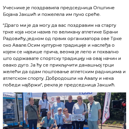
Учеснике је поздравила председница Општине
Бојана Јакшић и пожелела им пуно среће.
“Драго ми је да могу да вас поздравим на старту
трке која носи назив по великану атлетике Брани
Радовићу, једном од првих организатора ове Трке
око Авале.Осим културне традиције и наслеђа о
којем се највише прича, веома је лепо и похвално
што одржавате спортску традицију на овај начин и
овако дуго. Ја ћу се прикључити данашњој трци
желећи да одам поштовање атлетским радницима и
атлетском спорту. Добродошли на Авалу и нека
победи најбржи“, рекла је председница Јакшић.