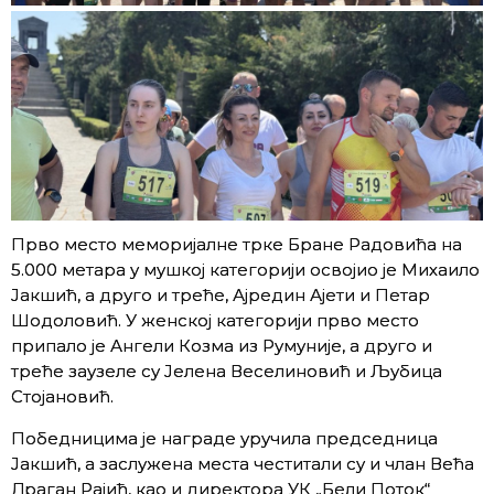
Прво место меморијалне трке Бране Радовића на
5.000 метара у мушкој категорији освојио је Михаило
Јакшић, а друго и треће, Ајредин Ајети и Петар
Шодоловић. У женској категорији прво место
припало је Ангели Козма из Румуније, а друго и
треће заузеле су Јелена Веселиновић и Љубица
Стојановић.
Победницима је награде уручила председница
Јакшић, а заслужена места честитали су и члан Већа
Драган Рајић, као и директора УК „Бели Поток“