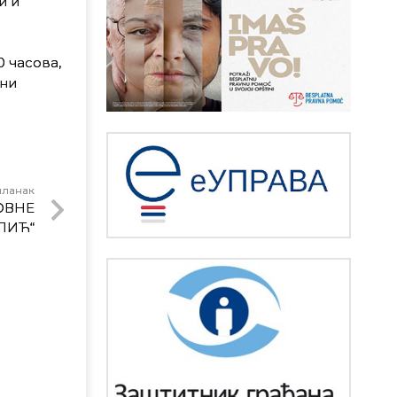
и и
0 часова,
ини
чланак
ОВНЕ
ПИЋ“