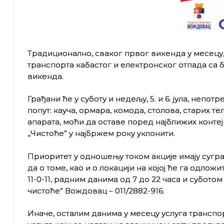
Традиционално, сваког првог викенда у месецу,
транспорта кабастог и електронског отпада са б
викенда.
Грађани ће у суботу и недељу, 5. и 6. јула,
непотре
попут: кауча, ормара, комода, столова, старих 
апарата, моћи да оставе поред најближих конте
,,Чистоће” у најбржем року уклонити.
Приоритет у одношењу током акције имају сугра
да о томе, као и о локацији на којој ће га одло
11-0-11, радним данима од 7 до 22 часа и суботом
чистоће” Вождовац – 011/2882-916.
Иначе, осталим данима у месецу услуга транспо