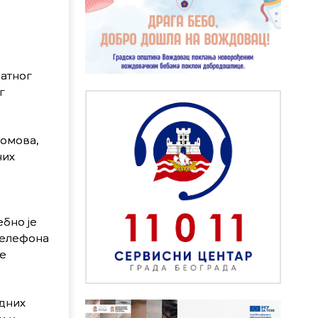
латног
г
домова,
них
бно је
 телефона
ке
едних