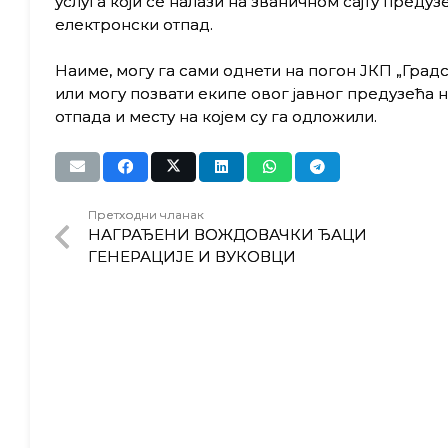
услуга који се налази на званичном сајту предуз
електронски отпад.
Наиме, могу га сами однети на погон ЈКП „Градс
или могу позвати екипе овог јавног предузећа 
отпада и месту на којем су га одложили.
Претходни чланак
НАГРАЂЕНИ ВОЖДОВАЧКИ ЂАЦИ
ГЕНЕРАЦИЈЕ И ВУКОВЦИ