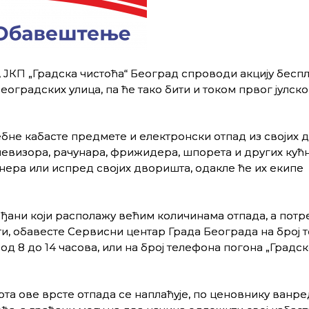
 ЈКП „Градска чистоћа“ Београд спроводи акцију бесп
еоградских улица, па ће тако бити и током првог јулско
бне кабасте предмете и електронски отпад из својих 
телевизора, рачунара, фрижидера, шпорета и других кућ
јнера или испред својих дворишта, одакле ће их екипе
ђани који располажу већим количинама отпада, а потре
жити, обавесте Сервисни центар Града Београда на број
 од 8 до 14 часова, или на број телефона погона „Градс
рта ове врсте отпада се наплаћује, по ценовнику ванр