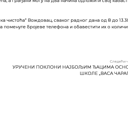
ећа, а грађани могу на два начина одложити свој кабаст
ка чистоћа” Вождовац, сваког радног дана од 8 до 13.3
на поменуте бројеве телефона и обавестити их о колич
Следећи 
УРУЧЕНИ ПОКЛОНИ НАЈБОЉИМ ЂАЦИМА ОСН
ШКОЛЕ „ВАСА ЧАРА