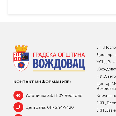
ЈП „Посло
Дом здра
УСЦ „Вож
„Вождова
НУ „Свет
КОНТАКТ ИНФОРМАЦИЈЕ:
Центар МO
Вождова
Устаничка 53, 11107 Београд
Комунална
ЈКП „Беог
Централа: 011/ 244-7420
ЈКП „Јавн