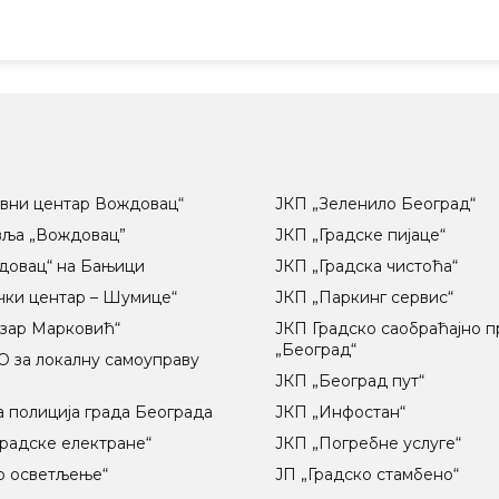
вни центар Вождовац“
ЈКП „Зеленило Београд“
вља „Вождовац”
ЈКП „Градске пијаце“
довац“ на Бањици
ЈКП „Градска чистоћа“
чки центар – Шумице“
ЈКП „Паркинг сервис“
озар Марковић“
ЈКП Градско саобраћајно 
„Београд“
 за локалну самоуправу
ц
ЈКП „Београд пут“
 полиција града Београда
ЈКП „Инфостан“
радске електране“
ЈКП „Погребне услуге“
о осветљење“
ЈП „Градско стамбено“