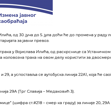
ћа, од 30. јуна до 5. јула доћи ће до промена у раду л
таријата за јавни превоз.
трака у Војислава Илића, од раскрснице са Устаничком
а коловозна трака на овом делу користити за двосмер
и 29, а успоставља се аутобуска линија 22А1, која ће са
ија 29А (Трг Славија – Медаковић 3).
це” (шифра ст.#218 – смер ка граду) за линије 20, 29А 