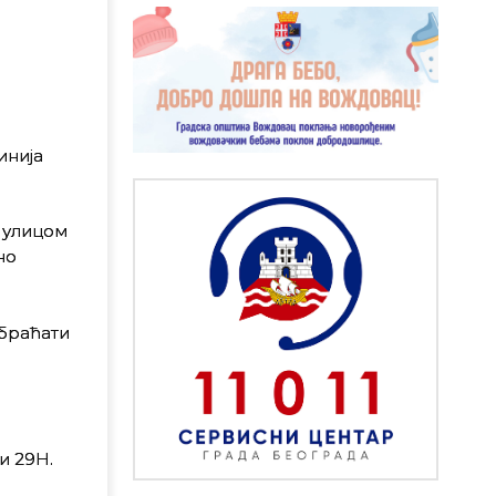
инија
 улицом
но
обраћати
и 29Н.