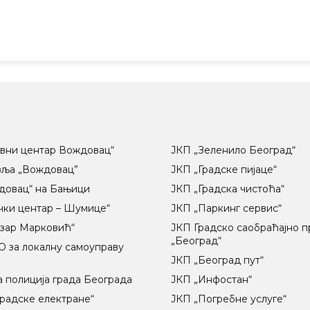
вни центар Вождовац“
ЈКП „Зеленило Београд“
вља „Вождовац”
ЈКП „Градске пијаце“
довац“ на Бањици
ЈКП „Градска чистоћа“
чки центар – Шумице“
ЈКП „Паркинг сервис“
озар Марковић“
ЈКП Градско саобраћајно 
„Београд“
 за локалну самоуправу
ц
ЈКП „Београд пут“
 полиција града Београда
ЈКП „Инфостан“
радске електране“
ЈКП „Погребне услуге“