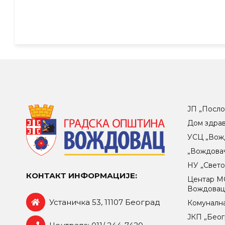
ЈП „Посло
Дом здра
УСЦ „Вож
„Вождова
НУ „Свет
КОНТАКТ ИНФОРМАЦИЈЕ:
Центар МO
Вождова
Устаничка 53, 11107 Београд
Комунална
ЈКП „Беог