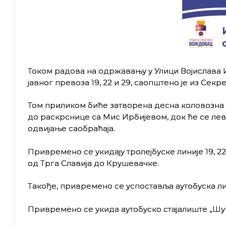
Током радова на одржавању у Улици Војислава Или
јавног превоза 19, 22 и 29, саопштено је из Секре
Том приликом биће затворена десна коловозна 
до раскрснице са Мис Ирбијевом, док ће се лев
одвијање саобраћаја.
Привремено се укидају тролејбуске линије 19, 22 
од Трга Славија до Крушевачке.
Такође, привремено се успоставља аутобуска лин
Привремено се укида аутобуско стајалиште „Шуми