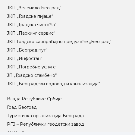
ЈКП „Зеленило Београд“
ЈКП „Градске пијаце“
ЈКП „Градска чистоћа“
ЈКП „Паркинг сервис“
ЈКП Градско саобраћајно предузеће „Београд“
ЈКП „Београд пут“
ЈКП „Инфостан“
ЈКП „Погребне услуге“
ЈП „Градско стамбено“
ЈКП „Београдски водовод и канализација“
Влада Републике Србије
Град Београд
Туристичка организација Београда
РГЗ – Републички геодетски завод
АПР – Агенција за привредне регистре