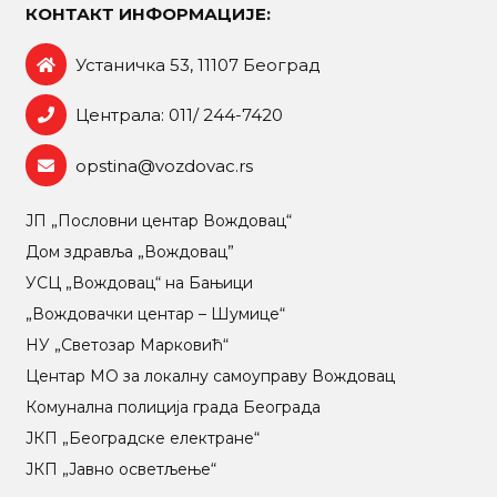
КОНТАКТ ИНФОРМАЦИЈЕ:
Устаничка 53, 11107 Београд
Централа: 011/ 244-7420
opstina@vozdovac.rs
ЈП „Пословни центар Вождовац“
Дом здравља „Вождовац”
УСЦ „Вождовац“ на Бањици
„Вождовачки центар – Шумице“
НУ „Светозар Марковић“
Центар МO за локалну самоуправу Вождовац
Комунална полиција града Београда
ЈКП „Београдске електране“
ЈКП „Јавно осветљење“