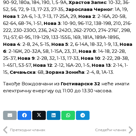
90-92, 180а, 184, 190, 1, 5-9А,
Х
растов Запис
: 10-32, 36-
52, 56, 72, 9-13, 17-23, 27-35,
Ј
арослава Черног
: 1А, 19,
Н
ова
1
: 2А-6, 1-3, 7-13, 17-25А, 29,
Н
ова
2
: 2-16А, 20-58,
62-64, 68-74, 1-51,
Н
ова
3
: 10-90, 96-112, 138-198, 210, 216-
222, 230-230О, 236, 242-242О, 262-270О, 274-276Г, 298,
7Ц-57, 61-95, 119-129, 133-155Б, 169, 181А, 189А-189Б,
Н
ова
4
: 2-8, 24, 5-15,
Н
ова
5
: 2, 6-14А, 18-32, 1-9, 13,
Н
ова
6
: 2-16Ж, 20-32А, 58, 1-15А, 23, 31,
Н
ова
8
: 14-18, 22-28,
25-37,
Н
ова
9
: 2-28, 32, 1-13, 17-33,
Н
ова
10
: 2-22, 28-38,
1-45П, 53-57,
Н
ова
12
: 2-12, 16А-20, 1-5,
Н
ова
13
: 2-14, 1-
15,
С
ечањска
: 68,
З
орана Зонића
: 2-4, 8, 1А-13.
Такође Вождовчани из
Гостиварске 32
неће имати
електричну енергију од 11:00 до 13:30 часова.
Претходни чланак
Следећи чланак