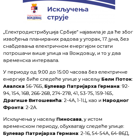
„Електродистрибуција Србије“ најавила је да ће због
извођења планираних радова у уторак, 17. јуна, без
снабдевања електричном енергијом остати
потрошачи више улица на Вождовцу, и то у два
временска интервала.
У периоду од 9:00 до 15:00 часова без електричне
енергије биће следеће улице у насељу
Бели Поток
:
Авалска
56-76Б,
Булевар Патријарха Германа
: 92-
94, 154, 168, 266-268, 274-278, 41, 53-75, 159-165,
Д
рагише Витошевића
: 2-4А, 1-1Ц, као и
Н
ародног
Фронта
: 2-2А.
Искључења у насељу
П
иносава
, у истом
временском периоду, обухватају следеће улице:
Б
улевар Патријарха Германа
: 2-16, 54-54А, 64-86Д,