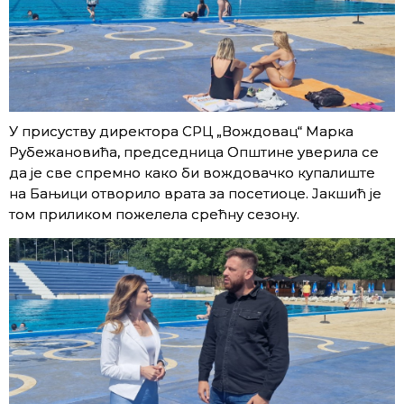
У присуству директора СРЦ „Вождовац“ Марка
Рубежановића, председница Општине уверила се
да је све спремно како би вождовачко купалиште
на Бањици отворило врата за посетиоце. Јакшић је
том приликом пожелела срећну сезону.