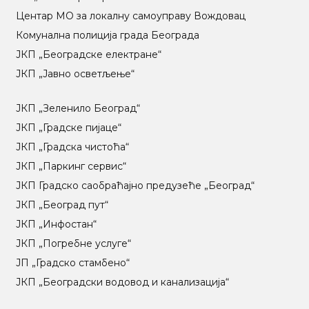
Центар МO за локалну самоуправу Вождовац
Комунална полиција града Београда
ЈКП „Београдске електране“
ЈКП „Јавно осветљење“
ЈКП „Зеленило Београд“
ЈКП „Градске пијаце“
ЈКП „Градска чистоћа“
ЈКП „Паркинг сервис“
ЈКП Градско саобраћајно предузеће „Београд“
ЈКП „Београд пут“
ЈКП „Инфостан“
ЈКП „Погребне услуге“
ЈП „Градско стамбено“
ЈКП „Београдски водовод и канализација“