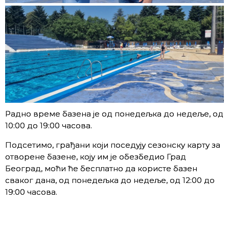
Радно време базена је од понедељка до недеље, од
10:00 до 19:00 часова.
Подсетимо, грађани који поседују сезонску карту за
отворене базене, коју им је обезбедио Град
Београд, моћи ће бесплатно да користе базен
сваког дана, од понедељка до недеље, од 12:00 до
19:00 часова.