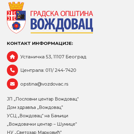
КОНТАКТ ИНФОРМАЦИЈЕ:
Устаничка 53, 11107 Београд
Централа: 011/ 244-7420
opstina@vozdovac.rs
ЈП „Пословни центар Вождовац“
Дом здравља „Вождовац”
УСЦ „Вождовац“ на Бањици
„Вождовачки центар – Шумице“
НУ „Светозар Марковић“