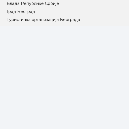
Влада Републике Србије
Град Београд
Туристичка организација Београда
РГЗ – Републички геодетски завод
АПР – Агенција за привредне регистре