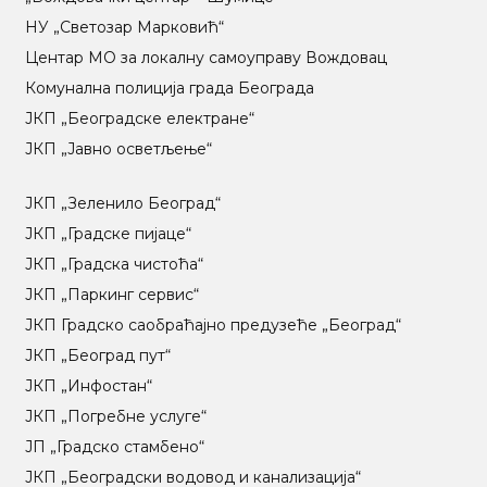
НУ „Светозар Марковић“
Центар МO за локалну самоуправу Вождовац
Комунална полиција града Београда
ЈКП „Београдске електране“
ЈКП „Јавно осветљење“
ЈКП „Зеленило Београд“
ЈКП „Градске пијаце“
ЈКП „Градска чистоћа“
ЈКП „Паркинг сервис“
ЈКП Градско саобраћајно предузеће „Београд“
ЈКП „Београд пут“
ЈКП „Инфостан“
ЈКП „Погребне услуге“
ЈП „Градско стамбено“
ЈКП „Београдски водовод и канализација“