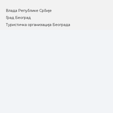
Влада Републике Србије
Град Београд
Туристичка организација Београда
РГЗ – Републички геодетски завод
АПР – Агенција за привредне регистре