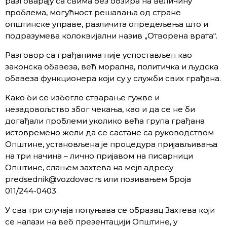
разговарају са свима без обзира на величину
проблема, могућност решавања од стране
општинске управе, различита опредељења што и
подразумева колоквијални назив „Отворена врата“.
Разговор са грађанима није успостављен као
законска обавеза, већ морална, политичка и људска
обавеза функционера који су у служби свих грађана.
Како би се избегло стварање гужве и
незадовољство због чекања, као и да се не би
догађали проблеми уколико већа група грађана
истовремено жели да се састане са руководством
Општине, установљена је процедура пријављивања
на три начина – лично пријавом на писарници
Општине, слањем захтева на мејл адресу
predsednik@vozdovac.rs или позивањем броја
011/244-0403.
У сва три случаја попуњава се образац Захтева који
се налази на веб презентацији Општине, у