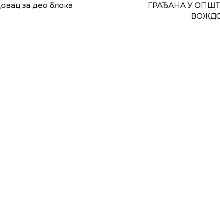
довац за део блока
ГРАЂАНА У ОПШ
ВОЖД