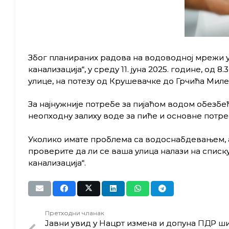
Због планираних радова на водоводној мрежи 
канализација“, у среду 11. јуна 2025. године, од 
улице, на потезу од Крушевачке до Грчића Миле
За најнужније потребе за пијаћом водом обезбе
неопходну залиху воде за пиће и основне потре
Уколико имате проблема са водоснабдевањем, а
проверите да ли се ваша улица налази на списку
канализација“.
Претходни чланак
Јавни увид у Нацрт измена и допуна ПДР ши