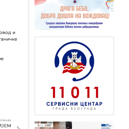
овод и
станичке
ме
чланак
ИЈЕМ