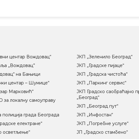
вни центар Вождовац“
ЈКП „Зеленило Београд“
вља „Вождовац”
ЈКП „Градске пијаце“
довац“ на Бањици
ЈКП „Градска чистоћа“
чки центар – Шумице“
ЈКП „Паркинг сервис“
озар Марковић“
ЈКП Градско саобраћајно 
„Београд“
 за локалну самоуправу
ц
ЈКП „Београд пут“
 полиција града Београда
ЈКП „Инфостан“
радске електране“
ЈКП „Погребне услуге“
о осветљење“
ЈП „Градско стамбено“