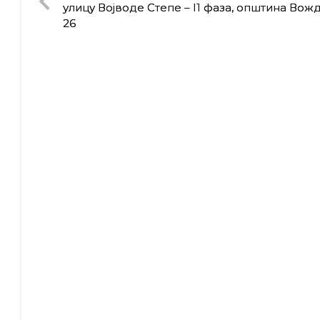
улицу Војводе Степе – I1 фаза, општина Вож
26