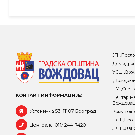
ЈП „Посло
Дом здра
УСЦ „Вож
„Вождова
НУ „Свет
КОНТАКТ ИНФОРМАЦИЈЕ:
Центар МO
Вождова
Устаничка 53, 11107 Београд
Комунална
ЈКП „Беог
Централа: 011/ 244-7420
ЈКП „Јавн