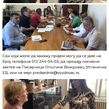
Сви који желе да закажу пријем могу да се јаве на
број телефона 011/ 244-04-03, да предају писмени
захтев на Писарници Општине Вождовац (Устаничка
53), или на мејл predsednik@vozdovac.rs.