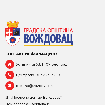
КОНТАКТ ИНФОРМАЦИЈЕ:
Устаничка 53, 11107 Београд
Централа: 011/ 244-7420
opstina@vozdovac.rs
ЈП „Пословни центар Вождовац“
Дом здравља „Вождовац”