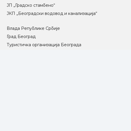
ЈП „Градско стамбено“
ЈКП „Београдски водовод и канализација“
Влада Републике Србије
Град Београд
Туристичка организација Београда
РГЗ – Републички геодетски завод
АПР – Агенција за привредне регистре