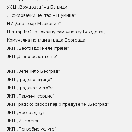
УСЦ „Вождовац“ на Бањици
„Вождовачки центар – Шумице“
НУ „Светозар Марковић“
Центар МO за локалну самоуправу Вождовац
Комунална полиција града Београда
ЈКП „Београдске електране“
ЈКП „Јавно осветљење“
ЈКП „Зеленило Београд“
ЈКП „Градске пијаце“
ЈКП „Градска чистоћа“
ЈКП „Паркинг сервис“
ЈКП Градско саобраћајно предузеће „Београд“
ЈКП „Београд пут“
ЈКП „Инфостан“
ЈКП „Погребне услуге“