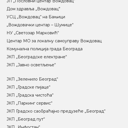
ЈП „Пословни центар Вождовац“
Дом здравља „Вождовац”
УСЦ „Вождовац“ на Бањици
„Вождовачки центар – Шумице“
НУ „Светозар Марковић“
Центар МO за локалну самоуправу Вождовац
Комунална полиција града Београда
ЈКП „Београдске електране“
ЈКП „Јавно осветљење“
ЈКП „Зеленило Београд“
ЈКП „Градске пијаце“
ЈКП „Градска чистоћа“
ЈКП „Паркинг сервис“
ЈКП Градско саобраћајно предузеће „Београд“
ЈКП „Београд пут“
ЈКП „Инфостан“