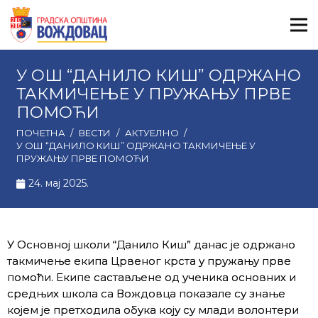
У ОШ “ДАНИЛО КИШ” ОДРЖАНО
ТАКМИЧЕЊЕ У ПРУЖАЊУ ПРВЕ
ПОМОЋИ
ПОЧЕТНА
/
ВЕСТИ
/
АКТУЕЛНО
/
У ОШ “ДАНИЛО КИШ” ОДРЖАНО ТАКМИЧЕЊЕ У
ПРУЖАЊУ ПРВЕ ПОМОЋИ
24. мај 2025.
У Основној школи “Данило Киш” данас је одржано
такмичење екипа Црвеног крста у пружању прве
помоћи. Екипе састављене од ученика основних и
средњих школа са Вождовца показалe су знање
којем је претходила обука коју су млади волонтери