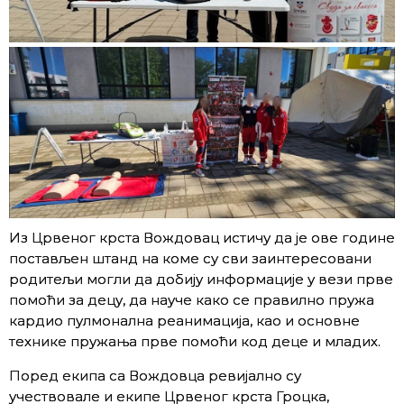
Из Црвеног крста Вождовац истичу да је ове године
постављен штанд на коме су сви заинтересовани
родитељи могли да добију информације у вези прве
помоћи за децу, да науче како се правилно пружа
кардио пулмонална реанимација, као и основне
технике пружања прве помоћи код деце и младих.
Поред екипа са Вождовца ревијално су
учествовале и екипе Црвеног крста Гроцка,