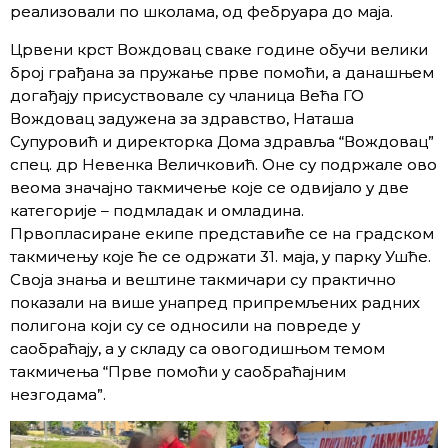
реализовали по школама, од фебруарa до маја.
Црвени крст Вождовац сваке године обучи велики
број грађана за пружање прве помоћи, а данашњем
догађају присуствовале су чланица Већа ГО
Вождовац задужена за здравство, Наташа
Супуровић и директорка Дома здравља “Вождовац”
спец. др Невенка Величковић. Оне су подржале ово
веома значајно такмичење које се одвијало у две
категорије – подмладак и омладина.
Првопласиране екипе представиће се на градском
такмичењу које ће се одржати 31. маја, у парку Ушће.
Своја знања и вештине такмичари су практично
показали на више унапред припремљених радних
полигона који су се односили на повреде у
саобраћају, а у складу са овогодишњом темом
такмичења “Прве помоћи у саобраћајним
незгодама”.