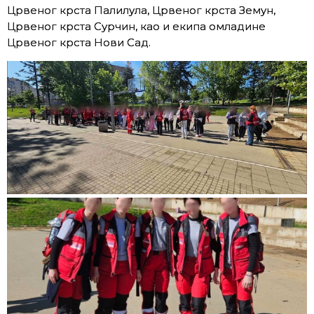
Црвеног крста Палилула, Црвеног крста Земун,
Црвеног крста Сурчин, као и екипа омладине
Црвеног крста Нови Сад.