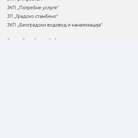
ЈКП „Погребне услуге“
ЈП „Градско стамбено“
ЈКП „Београдски водовод и канализација“
Влада Републике Србије
Град Београд
Туристичка организација Београда
РГЗ – Републички геодетски завод
АПР – Агенција за привредне регистре