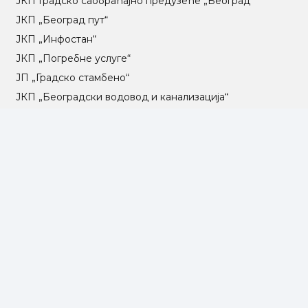
ЈКП Градско саобраћајно предузеће „Београд“
ЈКП „Београд пут“
ЈКП „Инфостан“
ЈКП „Погребне услуге“
ЈП „Градско стамбено“
ЈКП „Београдски водовод и канализација“
Влада Републике Србије
Град Београд
Туристичка организација Београда
РГЗ – Републички геодетски завод
АПР – Агенција за привредне регистре