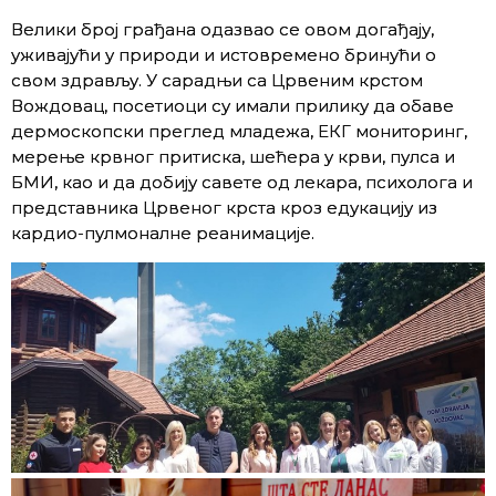
Велики број грађана одазвао се овом догађају,
уживајући у природи и истовремено бринући о
свом здрављу. У сарадњи са Црвеним крстом
Вождовац, посетиоци су имали прилику да обаве
дермоскопски преглед младежа, ЕКГ мониторинг,
мерење крвног притиска, шећера у крви, пулса и
БМИ, као и да добију савете од лекара, психолога и
представника Црвеног крста кроз едукацију из
кардио-пулмоналне реанимације.