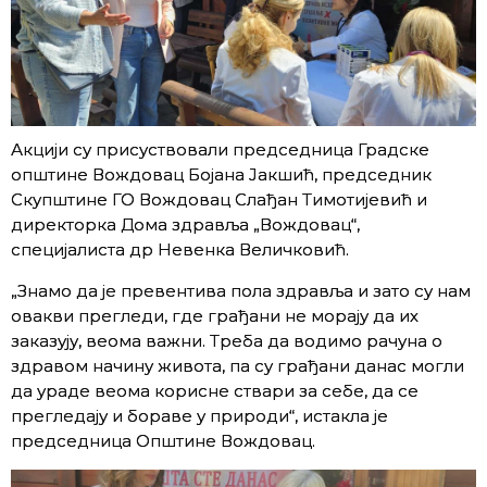
Акцији су присуствовали председница Градске
општине Вождовац Бојана Јакшић, председник
Скупштине ГО Вождовац Слађан Тимотијевић и
директорка Дома здравља „Вождовац“,
специјалиста др Невенка Величковић.
„Знамо да је превентива пола здравља и зато су нам
овакви прегледи, где грађани не морају да их
заказују, веома важни. Треба да водимо рачуна о
здравом начину живота, па су грађани данас могли
да ураде веома корисне ствари за себе, да се
прегледају и бораве у природи“, истакла је
председница Општине Вождовац.