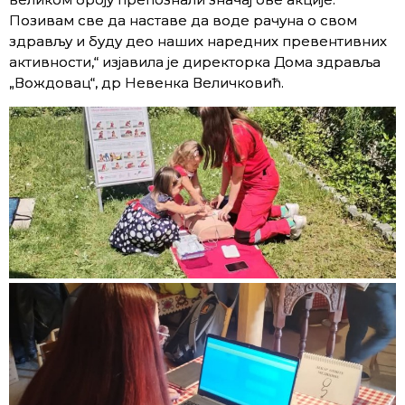
Позивам све да наставе да воде рачуна о свом
здрављу и буду део наших наредних превентивних
активности,“ изјавила је директорка Дома здравља
„Вождовац“, др Невенка Величковић.