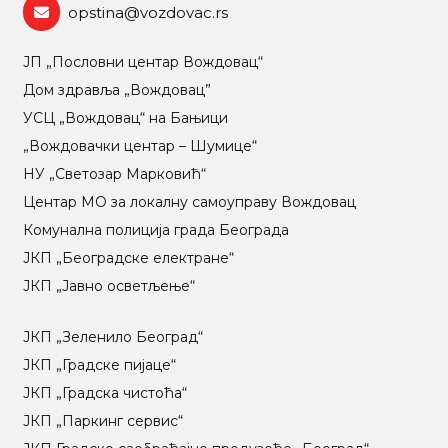
opstina@vozdovac.rs
ЈП „Пословни центар Вождовац“
Дом здравља „Вождовац”
УСЦ „Вождовац“ на Бањици
„Вождовачки центар – Шумице“
НУ „Светозар Марковић“
Центар МO за локалну самоуправу Вождовац
Комунална полиција града Београда
ЈКП „Београдске електране“
ЈКП „Јавно осветљење“
ЈКП „Зеленило Београд“
ЈКП „Градске пијаце“
ЈКП „Градска чистоћа“
ЈКП „Паркинг сервис“