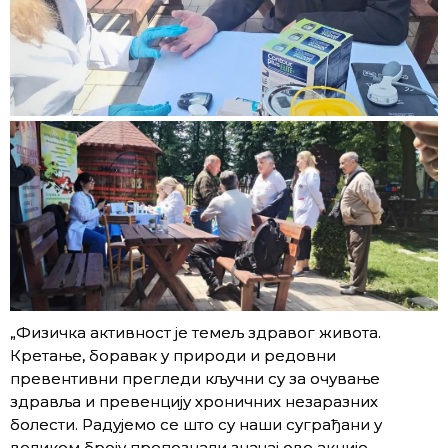
„Физичка активност је темељ здравог живота.
Кретање, боравак у природи и редовни
превентивни прегледи кључни су за очување
здравља и превенцију хроничних незаразних
болести. Радујемо се што су наши суграђани у
великом броју препознали значај ове акције.