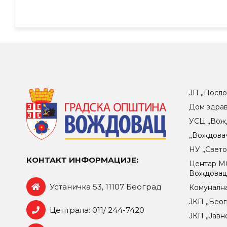
ЈП „Посло
Дом здра
УСЦ „Вож
„Вождова
НУ „Свет
КОНТАКТ ИНФОРМАЦИЈЕ:
Центар МO
Вождова
Устаничка 53, 11107 Београд
Комунална
ЈКП „Беог
Централа: 011/ 244-7420
ЈКП „Јавн