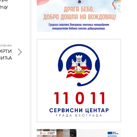
ецу
чланак
МРТИ
ВИЋА