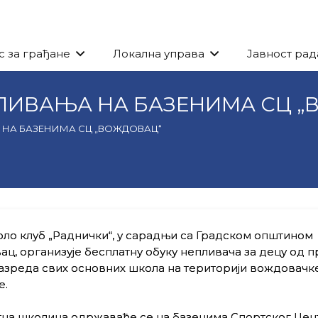
с за грађане
Локална управа
Јавност рад
ЛИВАЊА НА БАЗЕНИМА СЦ „
НА БАЗЕНИМА СЦ „ВОЖДОВАЦ“
ло клуб „Раднички“, у сарадњи са Градском општином
ц, организује бесплатну обуку непливача за децу од п
азреда свих основних школа на територији вождовачк
е.
тна школица одржаваће се на базенима Спортског Цен