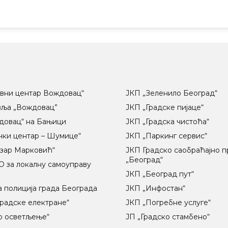
вни центар Вождовац“
ЈКП „Зеленило Београд“
вља „Вождовац”
ЈКП „Градске пијаце“
довац“ на Бањици
ЈКП „Градска чистоћа“
чки центар – Шумице“
ЈКП „Паркинг сервис“
озар Марковић“
ЈКП Градско саобраћајно 
„Београд“
 за локалну самоуправу
ц
ЈКП „Београд пут“
 полиција града Београда
ЈКП „Инфостан“
радске електране“
ЈКП „Погребне услуге“
о осветљење“
ЈП „Градско стамбено“