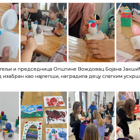
ељи и председница Општине Вождовац Бојана Јакшић к
рад изабран као најлепши, наградила децу слатким уск