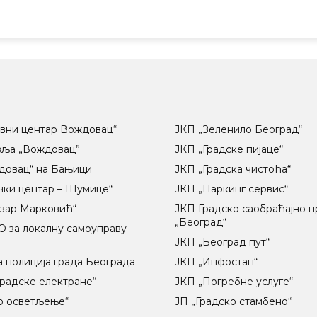
вни центар Вождовац“
ЈКП „Зеленило Београд“
вља „Вождовац”
ЈКП „Градске пијаце“
довац“ на Бањици
ЈКП „Градска чистоћа“
чки центар – Шумице“
ЈКП „Паркинг сервис“
озар Марковић“
ЈКП Градско саобраћајно 
„Београд“
 за локалну самоуправу
ц
ЈКП „Београд пут“
 полиција града Београда
ЈКП „Инфостан“
радске електране“
ЈКП „Погребне услуге“
о осветљење“
ЈП „Градско стамбено“