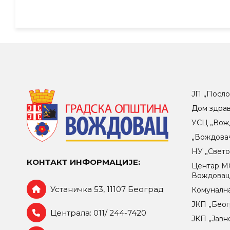
ЈП „Посло
Дом здра
УСЦ „Вож
„Вождова
НУ „Свет
КОНТАКТ ИНФОРМАЦИЈЕ:
Центар МO
Вождова
Устаничка 53, 11107 Београд
Комунална
ЈКП „Беог
Централа: 011/ 244-7420
ЈКП „Јавн