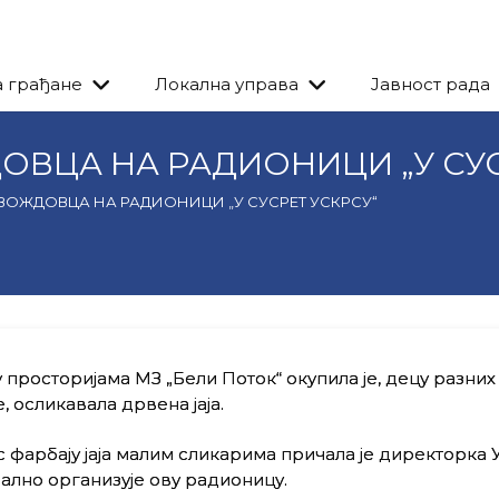
а грађане
Локална управа
Јавност рада
ОВЦА НА РАДИОНИЦИ „У СУС
ВОЖДОВЦА НА РАДИОНИЦИ „У СУСРЕТ УСКРСУ“
просторијама МЗ „Бели Поток“ окупила је, децу разних
, осликавала дрвена јаја.
с фарбају јаја малим сликарима причала је директорка 
нално организује ову радионицу.