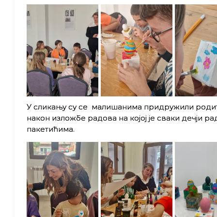
У сликању су се малишанима придружили родит
након изложбе радова на којој је сваки дечји 
пакетићима.