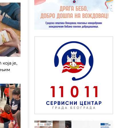
оја је,
ршњим