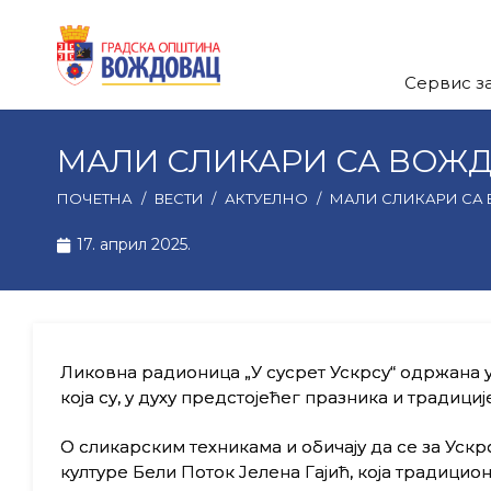
Сервис з
МАЛИ СЛИКАРИ СА ВОЖД
ПОЧЕТНА
/
ВЕСТИ
/
АКТУЕЛНО
/
МАЛИ СЛИКАРИ СА 
17. април 2025.
Ликовна радионица „У сусрет Ускрсу“ одржана у 
која су, у духу предстојећег празника и традиције
О сликарским техникама и обичају да се за Ускр
културе Бели Поток Јелена Гајић, која традицио