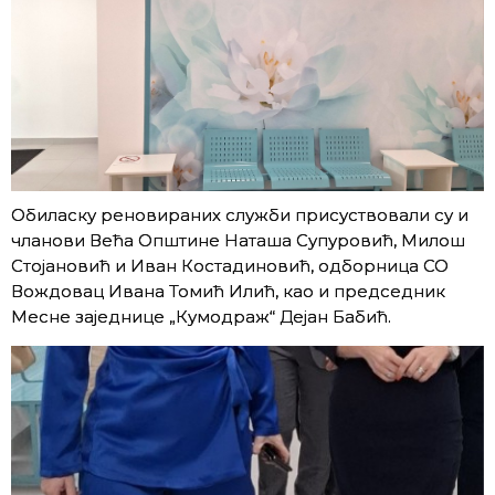
Обиласку реновираних служби присуствовали су и
чланови Већа Општине Наташа Супуровић, Милош
Стојановић и Иван Костадиновић, одборница СО
Вождовац Ивана Томић Илић, као и председник
Месне заједнице „Кумодраж“ Дејан Бабић.