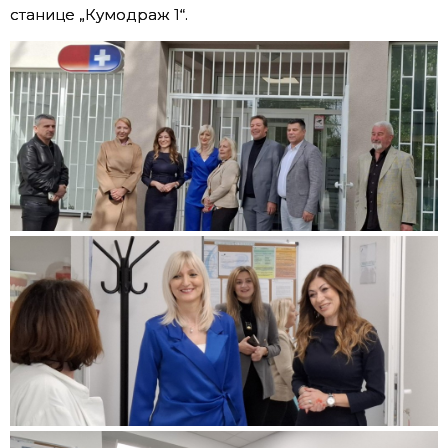
станице „Кумодраж 1“.