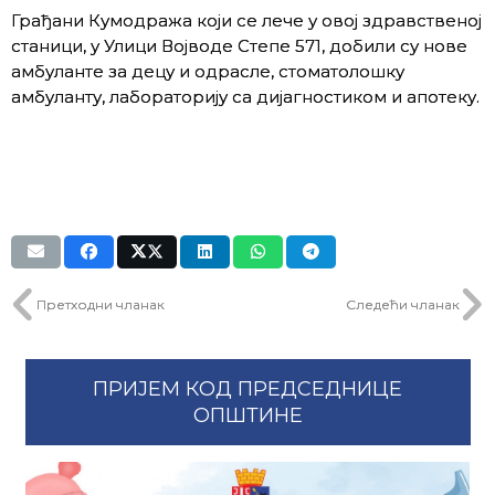
Грађани Кумодража који се лече у овој здравственој
станици, у Улици Војводе Степе 571, добили су нове
амбуланте за децу и одрасле, стоматолошку
амбуланту, лабораторију са дијагностиком и апотеку.
Претходни чланак
Следећи чланак
ПРИЈЕМ КОД ПРЕДСЕДНИЦЕ
ОПШТИНЕ