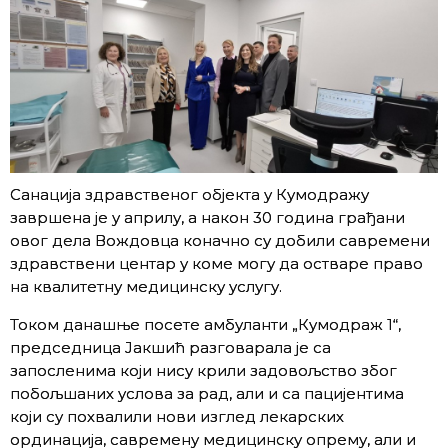
Санација здравственог објекта у Кумодражу
завршена је у априлу, а након 30 година грађани
овог дела Вождовца коначно су добили савремени
здравствени центар у коме могу да остваре право
на квалитетну медицинску услугу.
Током данашње посете амбуланти „Кумодраж 1“,
председница Јакшић разговарала је са
запосленима који нису крили задовољство због
побољшаних услова за рад, али и са пацијентима
који су похвалили нови изглед лекарских
ординација, савремену медицинску опрему, али и