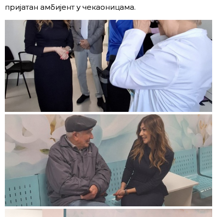
пријатан амбијент у чекаоницама.