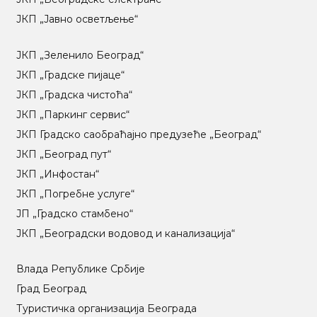
ЈКП „Јавно осветљење“
ЈКП „Зеленило Београд“
ЈКП „Градске пијаце“
ЈКП „Градска чистоћа“
ЈКП „Паркинг сервис“
ЈКП Градско саобраћајно предузеће „Београд“
ЈКП „Београд пут“
ЈКП „Инфостан“
ЈКП „Погребне услуге“
ЈП „Градско стамбено“
ЈКП „Београдски водовод и канализација“
Влада Републике Србије
Град Београд
Туристичка организација Београда