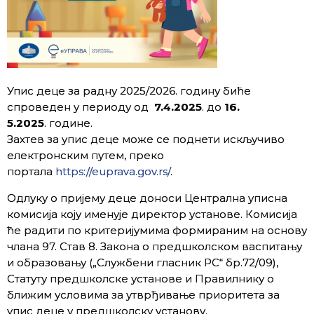
Упис деце за радну 2025/2026. годину биће
спроведен у периоду од
7.4.2025
. до
16.
5.2025
. године.
Захтев за упис деце може се поднети искључиво
електронским путем, преко
портала
https://euprava.gov.rs/
.
Одлуку о пријему деце доноси Централна уписна
комисија коју именује директор установе. Комисија
ће радити по критеријумима формираним на основу
члана 97. Став 8. Закона о предшколском васпитању
и образовању („Службени гласник РС“ бр.72/09),
Статуту предшколске установе и Правилнику о
ближим условима за утврђивање приоритета за
упис деце у предшколску установу.