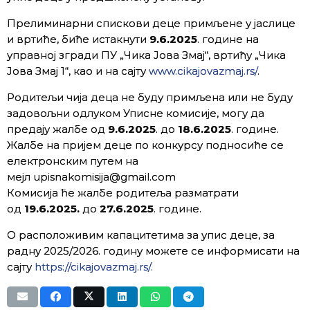
Прелиминарни спискови деце примљене у јаслице
и вртиће, биће истакнути
9.6.2025
. године на
управној згради ПУ „Чика Јова Змај“, вртићу „Чика
Јова Змај 1“, као и на сајту
www.cikajovazmaj.rs/
.
Родитељи чија деца не буду примљена или не буду
задовољни одлуком Уписне комисије, могу да
предају жалбе од
9.6.2025
. до
18.6.2025
. године.
Жалбе на пријем деце по конкурсу подносиће се
електронским путем на
мејл upisnakomisija@gmail.com
Комисија ће жалбе родитеља разматрати
од
19.6.2025.
до
27.6.2025
. године.
О расположивим капацитетима за упис деце, за
радну 2025/2026. годину можете се информисати на
сајту
https://cikajovazmaj.rs/.