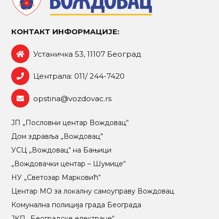
КОНТАКТ ИНФОРМАЦИЈЕ:
Устаничка 53, 11107 Београд
Централа: 011/ 244-7420
opstina@vozdovac.rs
ЈП „Пословни центар Вождовац“
Дом здравља „Вождовац”
УСЦ „Вождовац“ на Бањици
„Вождовачки центар – Шумице“
НУ „Светозар Марковић“
Центар МO за локалну самоуправу Вождовац
Комунална полиција града Београда
ЈКП „Београдске електране“