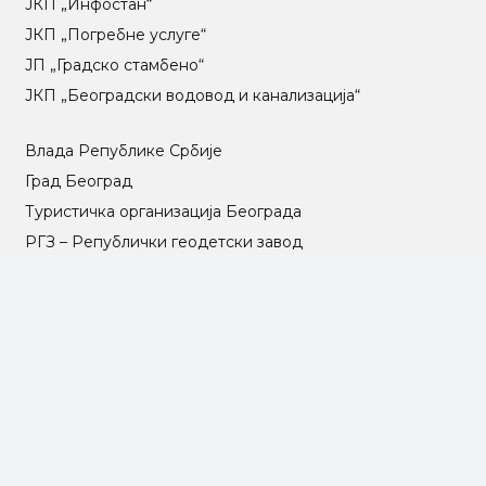
ЈКП „Инфостан“
ЈКП „Погребне услуге“
ЈП „Градско стамбено“
ЈКП „Београдски водовод и канализација“
Влада Републике Србије
Град Београд
Туристичка организација Београда
РГЗ – Републички геодетски завод
АПР – Агенција за привредне регистре