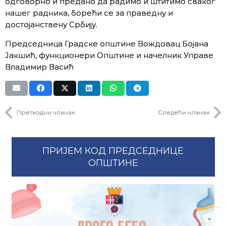
одговорно и предано да радимо и штитимо сваког
нашег радника, борећи се за праведну и
достојанствену Србију.
Председница Градске општине Вождовац Бојана
Јакшић, функционери Општине и начелник Управе
Владимир Васић
Претходни чланак
Следећи чланак
ПРИЈЕМ КОД ПРЕДСЕДНИЦЕ
ОПШТИНЕ