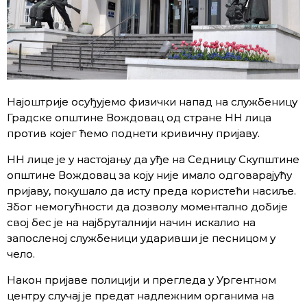
Најоштрије осуђујемо физички напад на службеницу
Градске општине Вождовац од стране НН лица
против којег ћемо поднети кривичну пријаву.
НН лице је у настојању да уђе на Седницу Скупштине
општине Вождовац за коју није имало одговарајућу
пријаву, покушало да исту преда користећи насиље.
Због немогућности да дозволу моментално добије
свој бес је на најбруталнији начин искалио на
запосленој службеници ударивши је песницом у
чело.
Након пријаве полицији и прегледа у Ургентном
центру случај је предат надлежним органима на