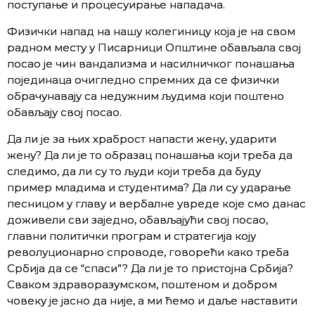
поступање и процесуирање нападача.
Физички напад на нашу колегиницу која је на свом
радном месту у Писарници Општине обављала свој
посао је чин вандализма и насилничког понашања
појединаца очигледно спремних да се физички
обрачунавају са недужним људима који поштено
обављају свој посао.
Да ли је за њих храброст напасти жену, ударити
жену? Да ли је то образац понашања који треба да
следимо, да ли су то људи који треба да буду
пример младима и студентима? Да ли су ударање
песницом у главу и вербалне увреде које смо данас
доживели сви заједно, обављајући свој посао,
главни политички програм и стратегија коју
револуционарно спроводе, говорећи како треба
Србија да се “спаси”? Да ли је то пристојна Србија?
Сваком здраворазумском, поштеном и добром
човеку је јасно да није, а ми ћемо и даље наставити