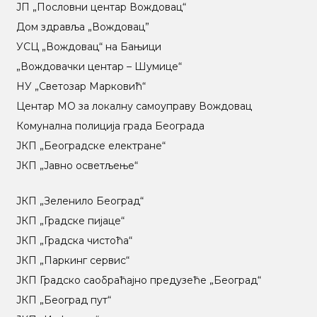
ЈП „Пословни центар Вождовац“
Дом здравља „Вождовац”
УСЦ „Вождовац“ на Бањици
„Вождовачки центар – Шумице“
НУ „Светозар Марковић“
Центар МO за локалну самоуправу Вождовац
Комунална полиција града Београда
ЈКП „Београдске електране“
ЈКП „Јавно осветљење“
ЈКП „Зеленило Београд“
ЈКП „Градске пијаце“
ЈКП „Градска чистоћа“
ЈКП „Паркинг сервис“
ЈКП Градско саобраћајно предузеће „Београд“
ЈКП „Београд пут“