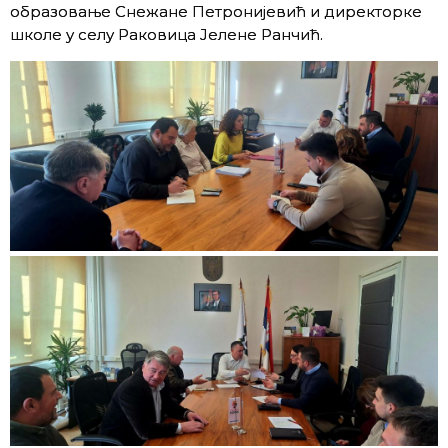
образовање Снежане Петронијевић и директорке
школе у селу Раковица Јелене Ранчић.