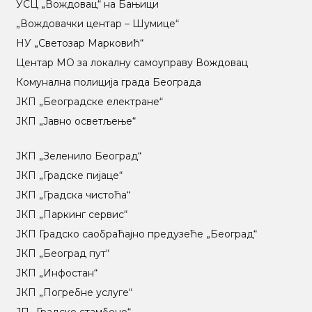
УСЦ „Вождовац“ на Бањици
„Вождовачки центар – Шумице“
НУ „Светозар Марковић“
Центар МO за локалну самоуправу Вождовац
Комунална полиција града Београда
ЈКП „Београдске електране“
ЈКП „Јавно осветљење“
ЈКП „Зеленило Београд“
ЈКП „Градске пијаце“
ЈКП „Градска чистоћа“
ЈКП „Паркинг сервис“
ЈКП Градско саобраћајно предузеће „Београд“
ЈКП „Београд пут“
ЈКП „Инфостан“
ЈКП „Погребне услуге“