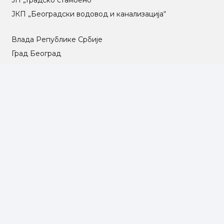
ЈП „Градско стамбено“
ЈКП „Београдски водовод и канализација“
Влада Републике Србије
Град Београд
Туристичка организација Београда
РГЗ – Републички геодетски завод
АПР – Агенција за привредне регистре