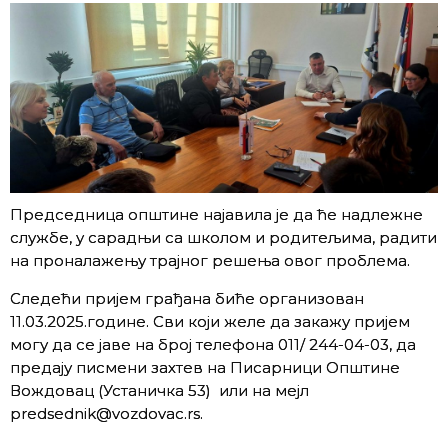
Председница општине најавила је да ће надлежне
службе, у сарадњи са школом и родитељима, радити
на проналажењу трајног решења овог проблема.
Следећи пријем грађана биће организован
11.03.2025.године. Сви који желе да закажу пријем
могу да се јаве на број телефона 011/ 244-04-03, да
предају писмени захтев на Писарници Општине
Вождовац (Устаничка 53) или на мејл
predsednik@vozdovac.rs.