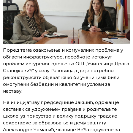
Поред тема озакоњења и комуналних проблема у
области инфраструктуре, посебно је истакнут
проблем истуреног одељења ОШ „Учитељица Драга
Станојковић“ у селу Раковица, где је потребно
реконструисати објекат како би ученицима били
омогућени безбедни и квалитетни услови за
наставу.
На иницијативу председнице Јакшић, одржан је
састанак са удружењем грађана и родитеља те
школе, уз присуство и велику подршку градске
секретарке за образовање и дечју заштиту
Александре Чамагић, чланице Већа задужене за