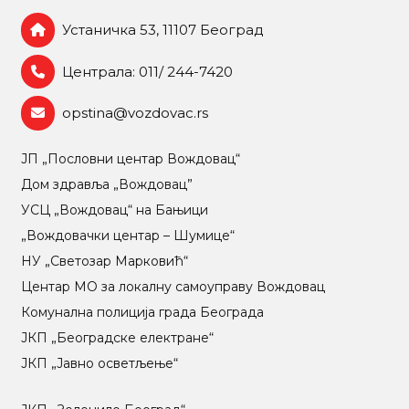
Устаничка 53, 11107 Београд
Централа: 011/ 244-7420
opstina@vozdovac.rs
ЈП „Пословни центар Вождовац“
Дом здравља „Вождовац”
УСЦ „Вождовац“ на Бањици
„Вождовачки центар – Шумице“
НУ „Светозар Марковић“
Центар МO за локалну самоуправу Вождовац
Комунална полиција града Београда
ЈКП „Београдске електране“
ЈКП „Јавно осветљење“