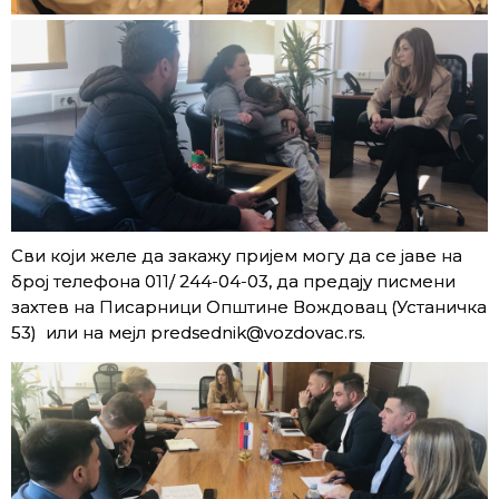
Сви који желе да закажу пријем могу да се јаве на
број телефона 011/ 244-04-03, да предају писмени
захтев на Писарници Општине Вождовац (Устаничка
53) или на мејл predsednik@vozdovac.rs.