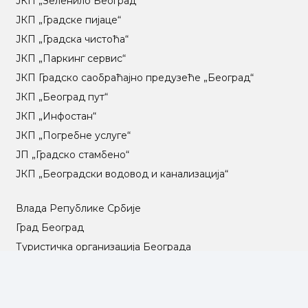
ЈКП „Зеленило Београд“
ЈКП „Градске пијаце“
ЈКП „Градска чистоћа“
ЈКП „Паркинг сервис“
ЈКП Градско саобраћајно предузеће „Београд“
ЈКП „Београд пут“
ЈКП „Инфостан“
ЈКП „Погребне услуге“
ЈП „Градско стамбено“
ЈКП „Београдски водовод и канализација“
Влада Републике Србије
Град Београд
Туристичка организација Београда
РГЗ – Републички геодетски завод
АПР – Агенција за привредне регистре