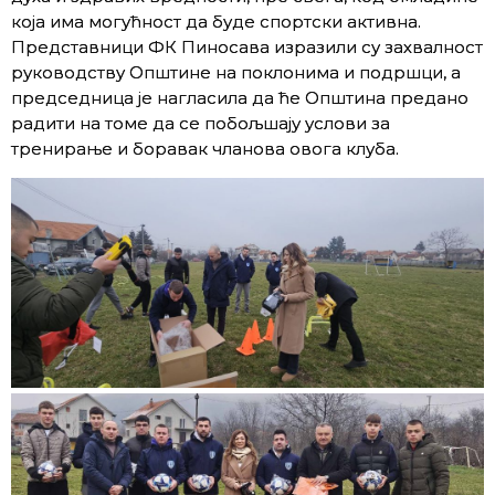
која има могућност да буде спортски активна.
Представници ФК Пиносава изразили су захвалност
руководству Општине на поклонима и подршци, а
председница је нагласила да ће Општина предано
радити на томе да се побољшају услови за
тренирање и боравак чланова овога клуба.