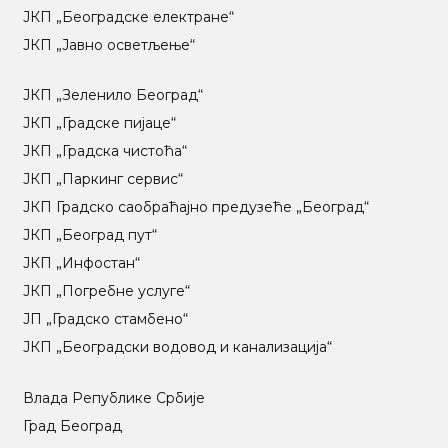
ЈКП „Београдске електране“
ЈКП „Јавно осветљење“
ЈКП „Зеленило Београд“
ЈКП „Градске пијаце“
ЈКП „Градска чистоћа“
ЈКП „Паркинг сервис“
ЈКП Градско саобраћајно предузеће „Београд“
ЈКП „Београд пут“
ЈКП „Инфостан“
ЈКП „Погребне услуге“
ЈП „Градско стамбено“
ЈКП „Београдски водовод и канализација“
Влада Републике Србије
Град Београд