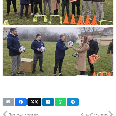
Претходни чланак
Следећи чланак