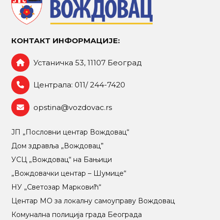
КОНТАКТ ИНФОРМАЦИЈЕ:
Устаничка 53, 11107 Београд
Централа: 011/ 244-7420
opstina@vozdovac.rs
ЈП „Пословни центар Вождовац“
Дом здравља „Вождовац”
УСЦ „Вождовац“ на Бањици
„Вождовачки центар – Шумице“
НУ „Светозар Марковић“
Центар МO за локалну самоуправу Вождовац
Комунална полиција града Београда