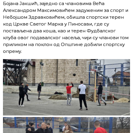
Бојана Јакшић, заједно са члановима Већa
Александром Максимовићем задуженим за спорт и
Небојшом Здравковићем, обишла спортски терен
код Цркве Светог Марка у Пиносави, где су
постављена два коша, као и терен Фудбалског
клуба овог подавалског насеља, чији су чланови том
приликом на поклон од Општине добили спортску
опрему.