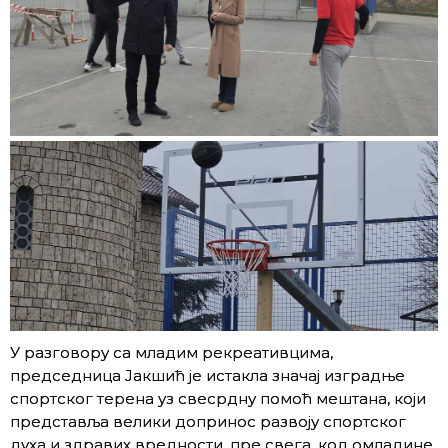
У разговору са младим рекреативцима,
председница Јакшић је истакла значај изградње
спортског терена уз свесрдну помоћ мештана, који
представља велики допринос развоју спортског
духа и здравих вредности, пре свега, код омладине